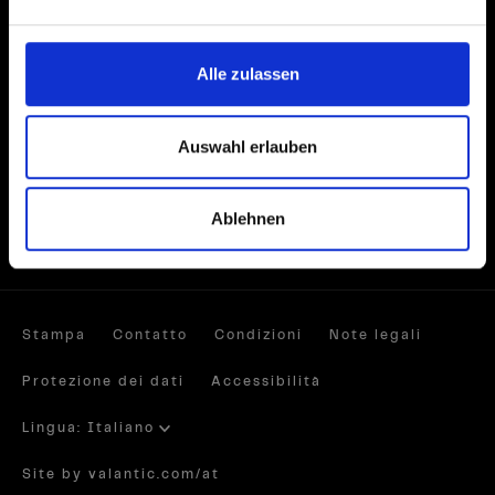
Iscriviti alla newsletter
E-Mail
Alle zulassen
Auswahl erlauben
Social Media
Ablehnen
Stampa
Contatto
Condizioni
Note legali
Protezione dei dati
Accessibilità
Lingua: Italiano
Site by valantic.com/at