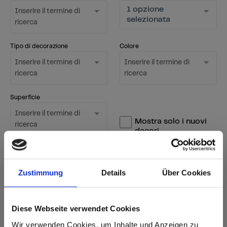
1 opzione
Inserire il termine di
selezionata
ricerca
Tipo di decorazione
Colore
Inserire il termine di
Inserire il termine di
ricerca
ricerca
Superficie
Inserire il termine di
Mostra solo i nuovi
ricerca
decori
Avviare la ricerca
Zustimmung
Details
Über Cookies
Azzeramento del filtro
Diese Webseite verwendet Cookies
sr.Zusammengehörige.Tabellen
Opzioni di consegna
Ulteriori
Wir verwenden Cookies, um Inhalte und Anzeigen zu