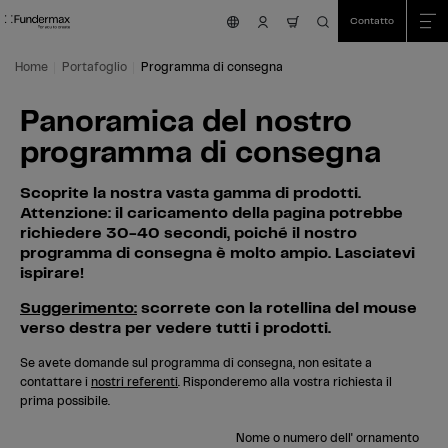
Table Of Content
Ricerca
Panoramica del nostro programma di consegna
Vai al contenuto principale
Vai all'indice
Vai al menu principale
Contatto
nav.cart.item.count
Home
Portafoglio
Programma di consegna
Panoramica del nostro
programma di consegna
Scoprite la nostra vasta gamma di prodotti.
Attenzione: il caricamento della pagina potrebbe
richiedere 30-40 secondi, poiché il nostro
programma di consegna è molto ampio. Lasciatevi
ispirare!
Suggerimento:
scorrete con la rotellina del mouse
verso destra per vedere tutti i prodotti.
Se avete domande sul programma di consegna, non esitate a
contattare i
nostri referenti
. Risponderemo alla vostra richiesta il
prima possibile.
Nome o numero dell' ornamento