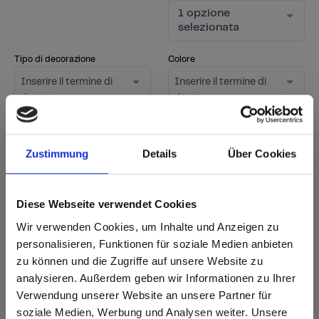
1 opzione
selezionata
Tipo di decorazione
Colore
Inserire il termine di
Inserire il termine di
ricerca
ricerca
Superficie
1 opzione
Zustimmung
Details
Über Cookies
Mostra solo i nuovi
selezionata
decori
Diese Webseite verwendet Cookies
Avviare la ricerca
Wir verwenden Cookies, um Inhalte und Anzeigen zu
Azzeramento del filtro
personalisieren, Funktionen für soziale Medien anbieten
zu können und die Zugriffe auf unsere Website zu
analysieren. Außerdem geben wir Informationen zu Ihrer
sr.Zusammengehörige.Tabellen
Verwendung unserer Website an unsere Partner für
Opzioni di consegna
Ulteriori
soziale Medien, Werbung und Analysen weiter. Unsere
informazioni
Fast Lane - consegna rapida