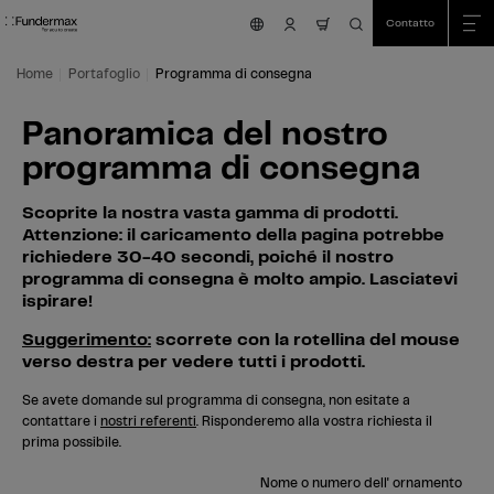
Table Of Content
Ricerca
Panoramica del nostro programma di consegna
Vai al contenuto principale
Vai all'indice
Vai al menu principale
Contatto
nav.cart.item.count
Home
Portafoglio
Programma di consegna
Panoramica del nostro
programma di consegna
Scoprite la nostra vasta gamma di prodotti.
Attenzione: il caricamento della pagina potrebbe
richiedere 30-40 secondi, poiché il nostro
programma di consegna è molto ampio. Lasciatevi
ispirare!
Suggerimento:
scorrete con la rotellina del mouse
verso destra per vedere tutti i prodotti.
Se avete domande sul programma di consegna, non esitate a
contattare i
nostri referenti
. Risponderemo alla vostra richiesta il
prima possibile.
Nome o numero dell' ornamento