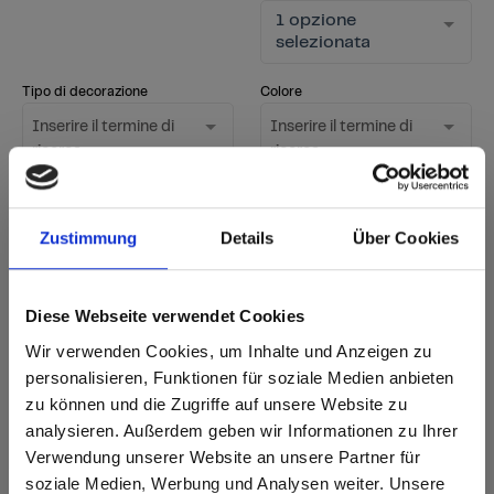
1 opzione
selezionata
Tipo di decorazione
Colore
Inserire il termine di
Inserire il termine di
ricerca
ricerca
Superficie
1 opzione
Zustimmung
Details
Über Cookies
Mostra solo i nuovi
selezionata
decori
Diese Webseite verwendet Cookies
Avviare la ricerca
Wir verwenden Cookies, um Inhalte und Anzeigen zu
Azzeramento del filtro
personalisieren, Funktionen für soziale Medien anbieten
zu können und die Zugriffe auf unsere Website zu
analysieren. Außerdem geben wir Informationen zu Ihrer
sr.Zusammengehörige.Tabellen
Verwendung unserer Website an unsere Partner für
Opzioni di consegna
Ulteriori
soziale Medien, Werbung und Analysen weiter. Unsere
informazioni
Fast Lane - consegna rapida