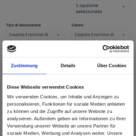
1 opzione
selezionata
Tipo di decorazione
Colore
Inserire il termine di
Inserire il termine di
ricerca
ricerca
Superficie
1 opzione
Zustimmung
Details
Über Cookies
Mostra solo i nuovi
selezionata
decori
Diese Webseite verwendet Cookies
Avviare la ricerca
Wir verwenden Cookies, um Inhalte und Anzeigen zu
Azzeramento del filtro
personalisieren, Funktionen für soziale Medien anbieten
zu können und die Zugriffe auf unsere Website zu
analysieren. Außerdem geben wir Informationen zu Ihrer
sr.Zusammengehörige.Tabellen
Verwendung unserer Website an unsere Partner für
Opzioni di consegna
Ulteriori
soziale Medien, Werbung und Analysen weiter. Unsere
informazioni
Fast Lane - consegna rapida