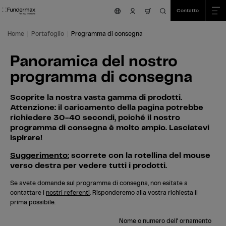
Table Of Content
Ricerca
Panoramica del nostro programma di consegna
Vai al contenuto principale
Vai all'indice
Vai al menu principale
Contatto
nav.cart.item.count
Home
Portafoglio
Programma di consegna
Panoramica del nostro
programma di consegna
Scoprite la nostra vasta gamma di prodotti.
Attenzione: il caricamento della pagina potrebbe
richiedere 30-40 secondi, poiché il nostro
programma di consegna è molto ampio. Lasciatevi
ispirare!
Suggerimento:
scorrete con la rotellina del mouse
verso destra per vedere tutti i prodotti.
Se avete domande sul programma di consegna, non esitate a
contattare i
nostri referenti
. Risponderemo alla vostra richiesta il
prima possibile.
Nome o numero dell' ornamento