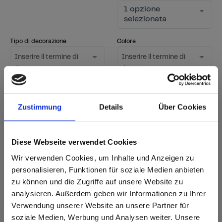
1 opzione
selezionata
Tipo di decorazione
Colore
Inserire il termine di
Inserire il termine di
ricerca
ricerca
Superficie
1 opzione
Zustimmung
Details
Über Cookies
Mostra solo i nuovi
selezionata
decori
Diese Webseite verwendet Cookies
Avviare la ricerca
Wir verwenden Cookies, um Inhalte und Anzeigen zu
Azzeramento del filtro
personalisieren, Funktionen für soziale Medien anbieten
zu können und die Zugriffe auf unsere Website zu
analysieren. Außerdem geben wir Informationen zu Ihrer
sr.Zusammengehörige.Tabellen
Verwendung unserer Website an unsere Partner für
Opzioni di consegna
Ulteriori
soziale Medien, Werbung und Analysen weiter. Unsere
informazioni
Fast Lane - consegna rapida