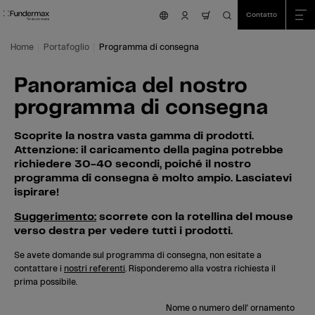
Table Of Content
Ricerca
Panoramica del nostro programma di consegna
Vai al contenuto principale
Vai all'indice
Vai al menu principale
Contatto
nav.cart.item.count
Home
Portafoglio
Programma di consegna
Panoramica del nostro
programma di consegna
Scoprite la nostra vasta gamma di prodotti.
Attenzione: il caricamento della pagina potrebbe
richiedere 30-40 secondi, poiché il nostro
programma di consegna è molto ampio. Lasciatevi
ispirare!
Suggerimento:
scorrete con la rotellina del mouse
verso destra per vedere tutti i prodotti.
Se avete domande sul programma di consegna, non esitate a
contattare i
nostri referenti
. Risponderemo alla vostra richiesta il
prima possibile.
Nome o numero dell' ornamento