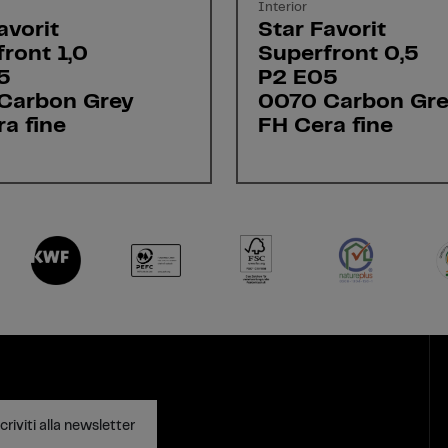
Interior
avorit
Star Favorit
ront 1,0
Superfront 0,5
5
P2 E05
Carbon Grey
0070 Carbon Gr
a fine
FH Cera fine
criviti alla newsletter