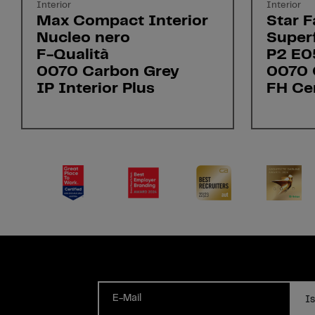
Interior
Interior
Max Compact Interior
Star F
Nucleo nero
Superf
F-Qualità
P2 E0
0070 Carbon Grey
0070 
IP Interior Plus
FH Cer
E-Mail
Is