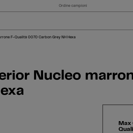
Hexa
Ordine campioni
rrone F-Qualità 0070 Carbon Grey NH Hexa
rior Nucleo marron
Hexa
Max 
Qual