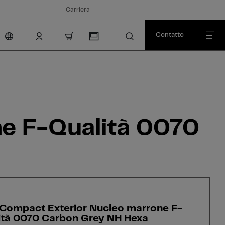
Carriera
Contatto
nav.cart.item.count
e F-Qualità 0070
Compact Exterior Nucleo marrone F-
ità 0070 Carbon Grey NH Hexa