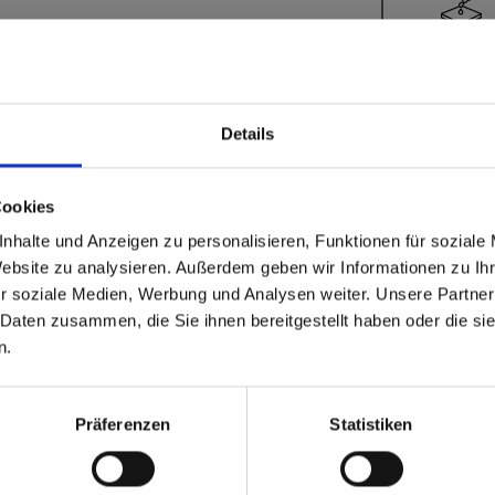
Carat
Details
!
Cookies
able
 based in the Stati Uniti
nhalte und Anzeigen zu personalisieren, Funktionen für soziale
Website zu analysieren. Außerdem geben wir Informationen zu I
r soziale Medien, Werbung und Analysen weiter. Unsere Partner
 North America website directly from here or discover what Funder
 Daten zusammen, die Sie ihnen bereitgestellt haben oder die s
orld!
n.
 to the Fundermax North America Website
Europe / Rest of the
Präferenzen
Statistiken