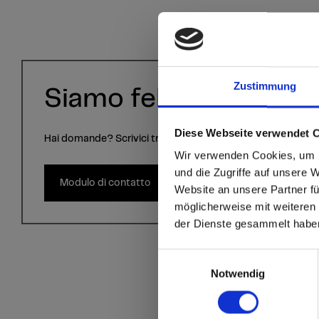
Zustimmung
Siamo felici di aiutarvi
Diese Webseite verwendet 
Hai domande? Scrivici tramite il modulo di contatto.
sr.modal is not close
Are you
Wir verwenden Cookies, um I
und die Zugriffe auf unsere 
Modulo di contatto
Website an unsere Partner fü
Go to the Fundermax
möglicherweise mit weiteren
and the rest of the w
der Dienste gesammelt habe
Click here to go
Einwilligungsauswahl
Notwendig