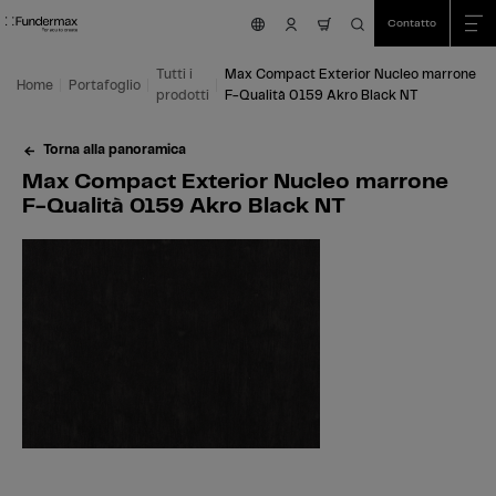
Table Of Content
Ricerca
Max Compact Exterior Nucleo marrone F-Qualità 0159 Akro Black NT
Aree di applicazione
Siamo felici di aiutarvi!
Questo potrebbe interessarti anche
Vai al contenuto principale
Vai all'indice
Vai al menu principale
Contatto
nav.cart.item.count
Tutti i
Max Compact Exterior Nucleo marrone
Home
Portafoglio
prodotti
F-Qualità 0159 Akro Black NT
Torna alla panoramica
Max Compact Exterior Nucleo marrone
F-Qualità 0159 Akro Black NT