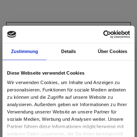
Max Compact Exterior Nucleo marrone F-
Qualità 0159 Akro Black NT
Sviluppo del decoro in lunghezza. Articolo soggetto ad
Zustimmung
Details
Über Cookies
ottimizzazione del taglio.
Caratteristiche del prodotto
Diese Webseite verwendet Cookies
Wir verwenden Cookies, um Inhalte und Anzeigen zu
Doppio temprato
Facile da pulire
personalisieren, Funktionen für soziale Medien anbieten
zu können und die Zugriffe auf unsere Website zu
Altamente resistente
Resistente agli urti
alle intemperie
analysieren. Außerdem geben wir Informationen zu Ihrer
Resistenza alla luce
Verwendung unserer Website an unsere Partner für
Resistente ai graffi
ottimale
soziale Medien, Werbung und Analysen weiter. Unsere
Partner führen diese Informationen möglicherweise mit
Resistente ai solventi
Are you based in the Stati Uniti?
sr.modal is not closeable
weiteren Daten zusammen, die Sie ihnen bereitgestellt