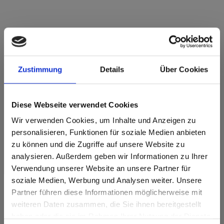
Max Compact Exterior Nucleo marrone F-
Qualità 0804 Metropolis NT
Zustimmung
Details
Über Cookies
Sviluppo del decoro in lunghezza. Articolo soggetto ad
ottimizzazione del taglio.
Diese Webseite verwendet Cookies
Caratteristiche del prodotto
Wir verwenden Cookies, um Inhalte und Anzeigen zu
personalisieren, Funktionen für soziale Medien anbieten
Doppio temprato
Facile da pulire
zu können und die Zugriffe auf unsere Website zu
analysieren. Außerdem geben wir Informationen zu Ihrer
Altamente resistente
Resistente agli urti
alle intemperie
Verwendung unserer Website an unsere Partner für
soziale Medien, Werbung und Analysen weiter. Unsere
Resistenza alla luce
Resistente ai graffi
ottimale
Partner führen diese Informationen möglicherweise mit
Are you based in the Stati Uniti?
sr.modal is not closeable
weiteren Daten zusammen, die Sie ihnen bereitgestellt
Resistente ai solventi
haben oder die sie im Rahmen Ihrer Nutzung der Dienste
Go to the Fundermax North America website directly from