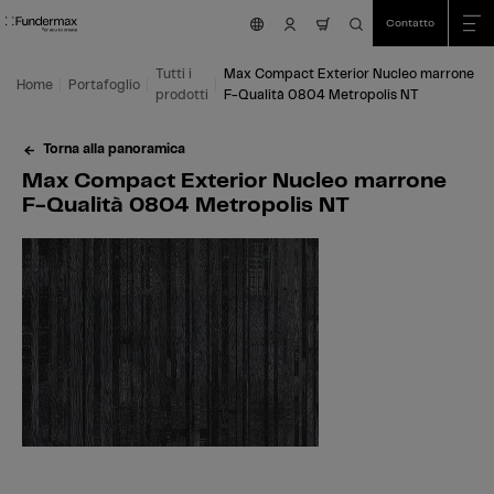
Table Of Content
Ricerca
Max Compact Exterior Nucleo marrone F-Qualità 0804 Metropolis NT
Aree di applicazione
Siamo felici di aiutarvi!
Questo potrebbe interessarti anche
Vai al contenuto principale
Vai all'indice
Vai al menu principale
Contatto
nav.cart.item.count
Tutti i
Max Compact Exterior Nucleo marrone
Home
Portafoglio
prodotti
F-Qualità 0804 Metropolis NT
Torna alla panoramica
Max Compact Exterior Nucleo marrone
F-Qualità 0804 Metropolis NT