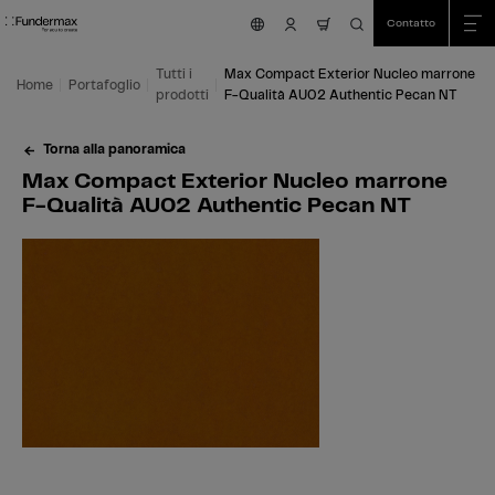
Table Of Content
Ricerca
Max Compact Exterior Nucleo marrone F-Qualità AU02 Authentic Pecan NT
Aree di applicazione
Siamo felici di aiutarvi!
Questo potrebbe interessarti anche
Vai al contenuto principale
Vai all'indice
Vai al menu principale
Contatto
nav.cart.item.count
Tutti i
Max Compact Exterior Nucleo marrone
Home
Portafoglio
prodotti
F-Qualità AU02 Authentic Pecan NT
Torna alla panoramica
Max Compact Exterior Nucleo marrone
F-Qualità AU02 Authentic Pecan NT