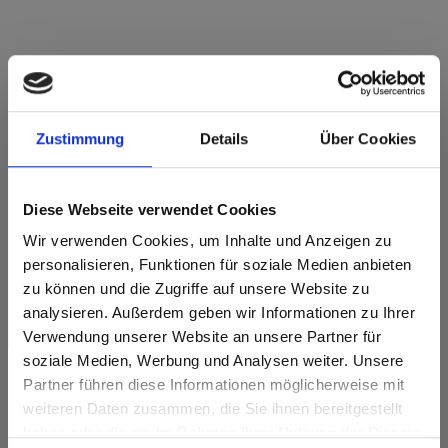
Max Compact Exterior Nucleo marrone F-
Qualità AU02 Authentic Pecan NT
Zustimmung
Details
Über Cookies
Sviluppo del decoro in lunghezza. Articolo soggetto ad
ottimizzazione del taglio.
Diese Webseite verwendet Cookies
Caratteristiche del prodotto
Wir verwenden Cookies, um Inhalte und Anzeigen zu
personalisieren, Funktionen für soziale Medien anbieten
Doppio temprato
Facile da pulire
zu können und die Zugriffe auf unsere Website zu
analysieren. Außerdem geben wir Informationen zu Ihrer
Altamente resistente
Resistente agli urti
alle intemperie
Verwendung unserer Website an unsere Partner für
soziale Medien, Werbung und Analysen weiter. Unsere
Resistenza alla luce
Resistente ai graffi
ottimale
Partner führen diese Informationen möglicherweise mit
Are you based in the Stati Uniti?
sr.modal is not closeable
weiteren Daten zusammen, die Sie ihnen bereitgestellt
Resistente ai solventi
haben oder die sie im Rahmen Ihrer Nutzung der Dienste
Go to the Fundermax North America website directly from