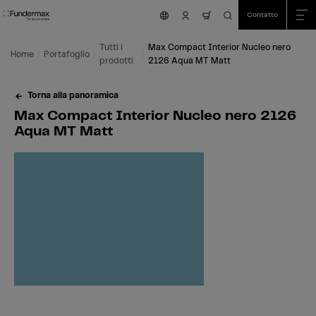
Table Of Content
Ricerca
Max Compact Interior Nucleo nero 2126 Aqua MT Matt
Aree di applicazione
Siamo felici di aiutarvi!
Questo potrebbe interessarti anche
Vai al contenuto principale
Vai all'indice
Vai al menu principale
Contatto
nav.cart.item.count
Tutti i
Max Compact Interior Nucleo nero
Home
Portafoglio
prodotti
2126 Aqua MT Matt
Torna alla panoramica
Max Compact Interior Nucleo nero 2126
Aqua MT Matt