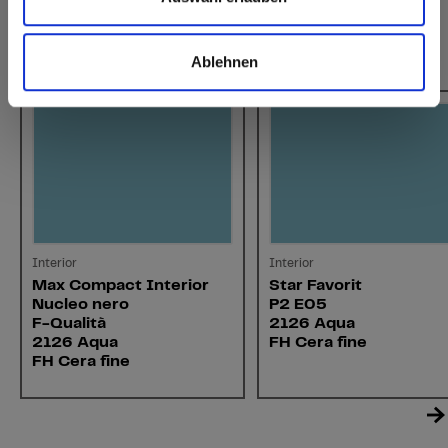
Questo potrebbe interessarti anche
Ablehnen
Interior
Interior
Max Compact Interior
Star Favorit
Nucleo nero
P2 E05
F-Qualità
2126 Aqua
2126 Aqua
FH Cera fine
FH Cera fine