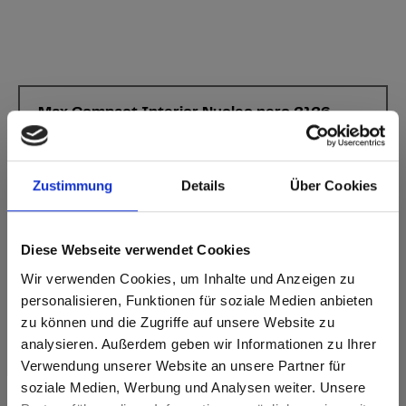
Max Compact Interior Nucleo nero 2126
Aqua MT Matt
Decoro privo di direzionalità.
Zustimmung
Details
Über Cookies
Codice NCS più vicino: S 2030-B10G
Codice RAL più vicino: -
Codice CMYK più vicino: 53-13-23-6
Diese Webseite verwendet Cookies
L'abbinamento dei colori con il campione originale è sempre
necessario!
Wir verwenden Cookies, um Inhalte und Anzeigen zu
personalisieren, Funktionen für soziale Medien anbieten
Caratteristiche del prodotto
zu können und die Zugriffe auf unsere Website zu
analysieren. Außerdem geben wir Informationen zu Ihrer
Verwendung unserer Website an unsere Partner für
Facile da pulire
Resistente agli urti
soziale Medien, Werbung und Analysen weiter. Unsere