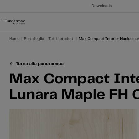
Table Of Content
Ricerca
Max Compact Interior Nucleo nero F-Qualità 0179 Lunara Maple FH Cera 
Aree di applicazione
Siamo felici di aiutarvi!
Questo potrebbe interessarti anche
Vai al contenuto principale
Vai all'indice
Vai al menu principale
Downloads
Home
Portafoglio
Tutti i prodotti
Max Compact Interior Nucleo ner
Torna alla panoramica
Max Compact Inter
Lunara Maple FH C