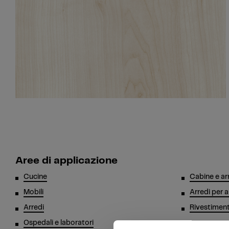
Aree di applicazione
Cucine
Cabine e ar
Mobili
Arredi per a
Arredi
Rivestimenti
Ospedali e laboratori