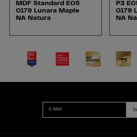
MDF Standard E05
P3 E0
0179 Lunara Maple
0179 
NA Natura
NA Na
E-Mail
Is