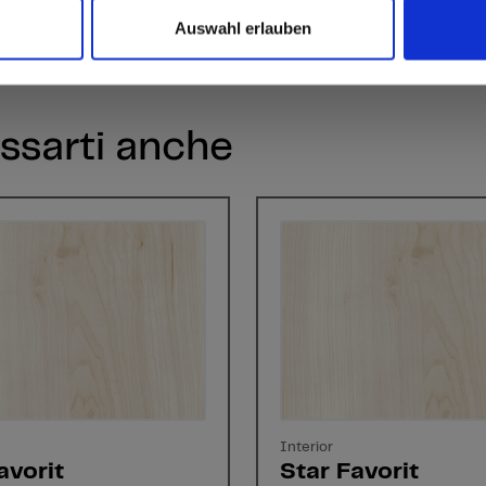
Auswahl erlauben
ssarti anche
Interior
avorit
Star Favorit