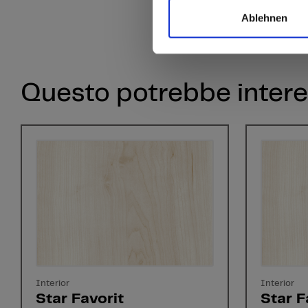
Ablehnen
Questo potrebbe intere
Interior
Interior
Star Favorit
Star F