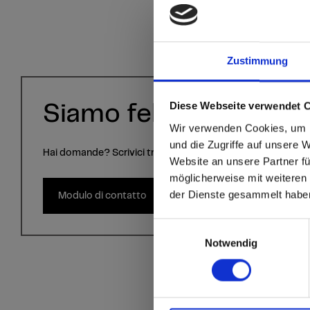
Zustimmung
Diese Webseite verwendet 
Siamo felici di aiutarvi
sr.modal is not close
Are you
Wir verwenden Cookies, um I
und die Zugriffe auf unsere 
Hai domande? Scrivici tramite il modulo di contatto.
Website an unsere Partner fü
Go to the Fundermax
möglicherweise mit weiteren
and the rest of the w
der Dienste gesammelt habe
Modulo di contatto
Click here to go
Einwilligungsauswahl
Notwendig