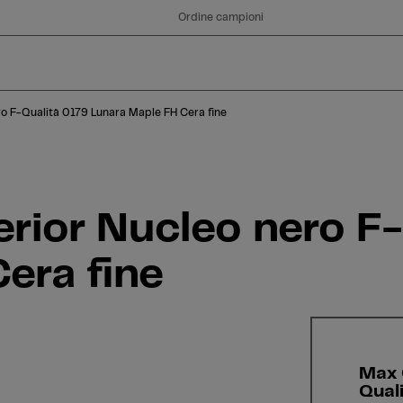
fine
Ordine campioni
o F-Qualità 0179 Lunara Maple FH Cera fine
ior Nucleo nero F-
era fine
Max 
Qual