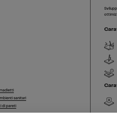
Svilupp
ottimiz
Cara
Carat
madietti
mbienti sanitari
 di pareti