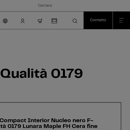
Carriera
Contatto
nav.cart.item.count
Qualità 0179
Compact Interior Nucleo nero F-
ità 0179 Lunara Maple FH Cera fine