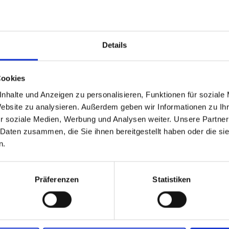
Details
Cookies
!
able
 based in the Stati Uniti
nhalte und Anzeigen zu personalisieren, Funktionen für soziale
Website zu analysieren. Außerdem geben wir Informationen zu I
r soziale Medien, Werbung und Analysen weiter. Unsere Partner
 North America website directly from here or discover what Funder
 Daten zusammen, die Sie ihnen bereitgestellt haben oder die s
orld!
n.
 to the Fundermax North America Website
Europe / Rest of the
Präferenzen
Statistiken