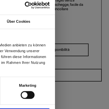
Taglio senza
Igienico
schegge, facile da
incollare
Über Cookies
?
 Medien anbieten zu können
Dimensioni, spessori e disponibilità
hrer Verwendung unserer
 führen diese Informationen
max offers in Europe
ie im Rahmen Ihrer Nutzung
Avete domande?
 World
Marketing