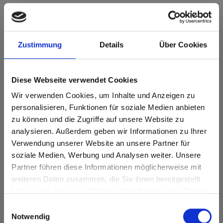
Zustimmung
Details
Über Cookies
Max pannelli laminati - HPL Nucleo marrone
0834 Paros SG Supergloss
Diese Webseite verwendet Cookies
Sviluppo del decoro in lunghezza. Articolo soggetto ad
ottimizzazione del taglio.
Wir verwenden Cookies, um Inhalte und Anzeigen zu
personalisieren, Funktionen für soziale Medien anbieten
Caratteristiche del prodotto
zu können und die Zugriffe auf unsere Website zu
analysieren. Außerdem geben wir Informationen zu Ihrer
Durabile
Facile da pulire
Verwendung unserer Website an unsere Partner für
soziale Medien, Werbung und Analysen weiter. Unsere
Igienico
Resistente ai graffi
Partner führen diese Informationen möglicherweise mit
Are you based in the Stati Uniti?
sr.modal is not closeable
weiteren Daten zusammen, die Sie ihnen bereitgestellt
Resistente ai solventi
Resistente agli urti
haben oder die sie im Rahmen Ihrer Nutzung der Dienste
Go to the Fundermax North America website directly from
gesammelt haben.
here or discover what Fundermax offers in Europe and the
Caratteristiche della superficie
Einwilligungsauswahl
rest of the world!
Notwendig