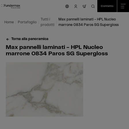
Table Of Content
Ricerca
Max pannelli laminati - HPL Nucleo marrone 0834 Paros SG Supergloss
Aree di applicazione
Siamo felici di aiutarvi!
Questo potrebbe interessarti anche
Vai al contenuto principale
Vai all'indice
Vai al menu principale
Contatto
nav.cart.item.count
Tutti i
Max pannelli laminati - HPL Nucleo
Home
Portafoglio
prodotti
marrone 0834 Paros SG Supergloss
Torna alla panoramica
Max pannelli laminati - HPL Nucleo
marrone 0834 Paros SG Supergloss