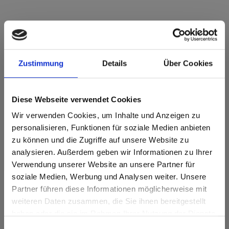
Star Favorit MDF Standard E05 0948 Honey
Amadeo Oak PM Pore Matt
Zustimmung
Details
Über Cookies
Sviluppo del decoro in lunghezza. Articolo soggetto ad
ottimizzazione del taglio.
Diese Webseite verwendet Cookies
Caratteristiche del prodotto
Wir verwenden Cookies, um Inhalte und Anzeigen zu
personalisieren, Funktionen für soziale Medien anbieten
zu können und die Zugriffe auf unsere Website zu
Facile da pulire
Resistente agli urti
analysieren. Außerdem geben wir Informationen zu Ihrer
Verwendung unserer Website an unsere Partner für
Resistente ai graffi
Resistente ai solventi
soziale Medien, Werbung und Analysen weiter. Unsere
Caratteristiche della superficie
Partner führen diese Informationen möglicherweise mit
Are you based in the Stati Uniti?
sr.modal is not closeable
weiteren Daten zusammen, die Sie ihnen bereitgestellt
Resistente al calore e
haben oder die sie im Rahmen Ihrer Nutzung der Dienste
Durabile
Go to the Fundermax North America website directly from
al gelo
gesammelt haben.
here or discover what Fundermax offers in Europe and the