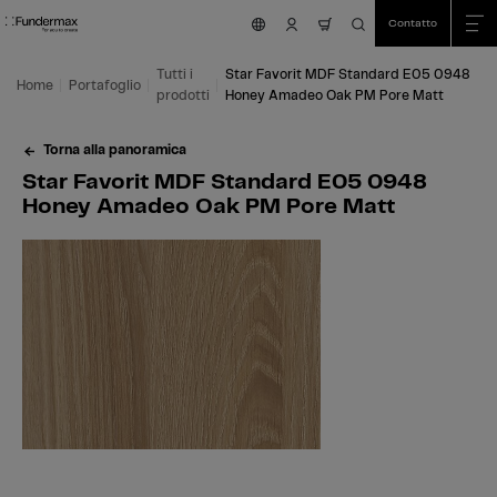
Table Of Content
Ricerca
Star Favorit MDF Standard E05 0948 Honey Amadeo Oak PM Pore Matt
Aree di applicazione
Siamo felici di aiutarvi!
Questo potrebbe interessarti anche
Vai al contenuto principale
Vai all'indice
Vai al menu principale
Contatto
nav.cart.item.count
Tutti i
Star Favorit MDF Standard E05 0948
Home
Portafoglio
prodotti
Honey Amadeo Oak PM Pore Matt
Torna alla panoramica
Star Favorit MDF Standard E05 0948
Honey Amadeo Oak PM Pore Matt