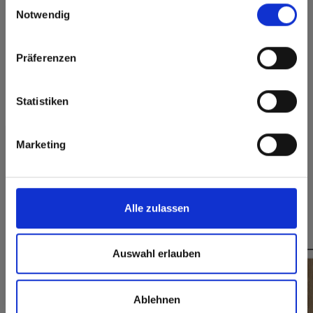
Einwilligungsauswahl
Superficie
rest of the world!
Igienico
Notwendig
permanentemente
chiusa
Click here to go to the Fundermax North America
Taglio senza schegge,
Website
Präferenzen
facile da incollare
Europe / Rest of the World
Statistiken
Dimensioni, spessori e disponibilità
Marketing
Alle zulassen
Questo potrebbe interessarti anche
Auswahl erlauben
Ablehnen