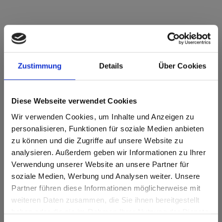
Star Favorit MDF Standard E05 0958
Zustimmung
Details
Über Cookies
Chocolate Honeymoon Chestnut NI Nice
Sviluppo del decoro in lunghezza. Articolo soggetto ad
ottimizzazione del taglio.
Diese Webseite verwendet Cookies
Wir verwenden Cookies, um Inhalte und Anzeigen zu
Caratteristiche del prodotto
personalisieren, Funktionen für soziale Medien anbieten
zu können und die Zugriffe auf unsere Website zu
Facile da pulire
Resistente agli urti
analysieren. Außerdem geben wir Informationen zu Ihrer
Verwendung unserer Website an unsere Partner für
Resistente ai graffi
Resistente ai solventi
soziale Medien, Werbung und Analysen weiter. Unsere
Partner führen diese Informationen möglicherweise mit
Caratteristiche della superficie
Are you based in the Stati Uniti?
sr.modal is not closeable
weiteren Daten zusammen, die Sie ihnen bereitgestellt
haben oder die sie im Rahmen Ihrer Nutzung der Dienste
Resistente al calore e
Go to the Fundermax North America website directly from
Durabile
al gelo