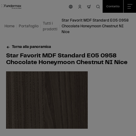
Table Of Content
Ricerca
Star Favorit MDF Standard E05 0958 Chocolate Honeymoon Chestnut NI Ni
Aree di applicazione
Siamo felici di aiutarvi!
Questo potrebbe interessarti anche
Vai al contenuto principale
Vai all'indice
Vai al menu principale
Contatto
nav.cart.item.count
Star Favorit MDF Standard E05 0958
Tutti i
Home
Portafoglio
Chocolate Honeymoon Chestnut NI
prodotti
Nice
Torna alla panoramica
Star Favorit MDF Standard E05 0958
Chocolate Honeymoon Chestnut NI Nice