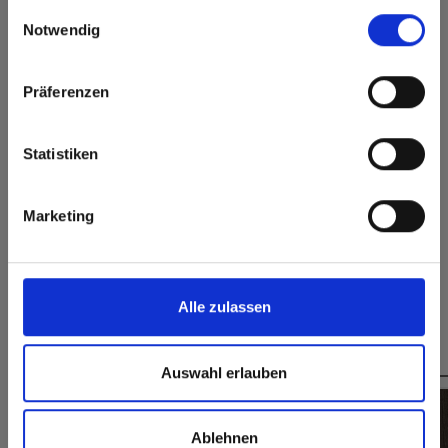
gesammelt haben.
here or discover what Fundermax offers in Europe and the
Einwilligungsauswahl
rest of the world!
Notwendig
Superficie
Igienico
permanentemente
chiusa
Click here to go to the Fundermax North America
Website
Taglio senza schegge,
Präferenzen
facile da incollare
Europe / Rest of the World
Statistiken
Marketing
Dimensioni, spessori e disponibilità
Alle zulassen
Questo potrebbe interessarti anche
Auswahl erlauben
Ablehnen