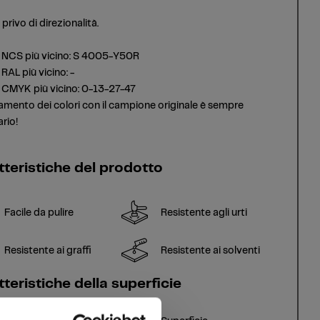
privo di direzionalità.
 NCS più vicino: S 4005-Y50R
RAL più vicino: -
 CMYK più vicino: 0-13-27-47
amento dei colori con il campione originale è sempre
rio!
tteristiche del prodotto
Facile da pulire
Resistente agli urti
Resistente ai graffi
Resistente ai solventi
teristiche della superficie