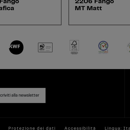
Fango
2206 Fango
afica
MT Matt
criviti alla newsletter
Protezione dei dati
Accessibilità
Lingua: It