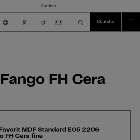
Carriera
Contatto
nav.cart.item.count
 Fango FH Cera
 Favorit MDF Standard E05 2206
o FH Cera fine