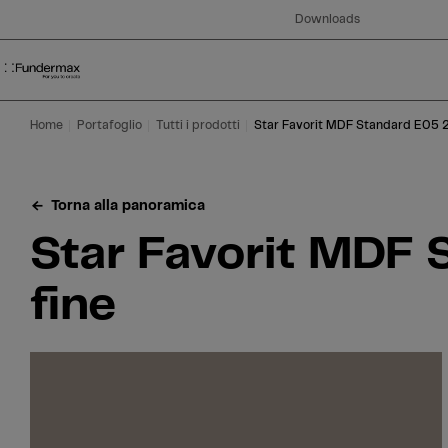
Table Of Content
Ricerca
Star Favorit MDF Standard E05 2206 Fango FH Cera fine
Aree di applicazione
Siamo felici di aiutarvi!
Questo potrebbe interessarti anche
Vai al contenuto principale
Vai all'indice
Vai al menu principale
Downloads
Home
Portafoglio
Tutti i prodotti
Star Favorit MDF Standard E05 
Torna alla panoramica
Star Favorit MDF
fine