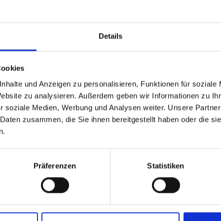
Details
!
Cookies
able
 based in the Stati Uniti
nhalte und Anzeigen zu personalisieren, Funktionen für soziale
Website zu analysieren. Außerdem geben wir Informationen zu I
r soziale Medien, Werbung und Analysen weiter. Unsere Partner
 North America website directly from here or discover what Funder
 Daten zusammen, die Sie ihnen bereitgestellt haben oder die s
orld!
n.
 to the Fundermax North America Website
Europe / Rest of the
Präferenzen
Statistiken