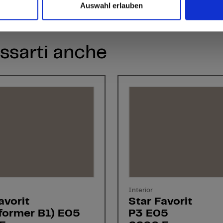
Auswahl erlauben
ssarti anche
Interior
avorit
Star Favorit
former B1) E05
P3 E05