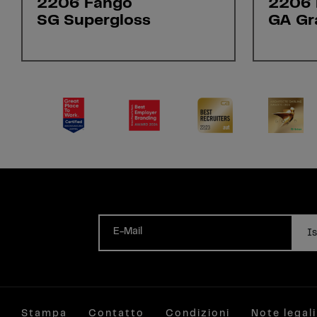
2206 Fango
2206 
SG Supergloss
GA Gr
E-Mail
Is
Stampa
Contatto
Condizioni
Note legali