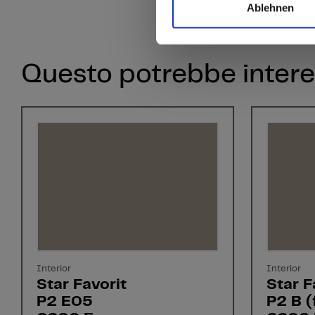
Ablehnen
Questo potrebbe intere
Interior
Interior
Star Favorit
Star F
P2 E05
P2 B (