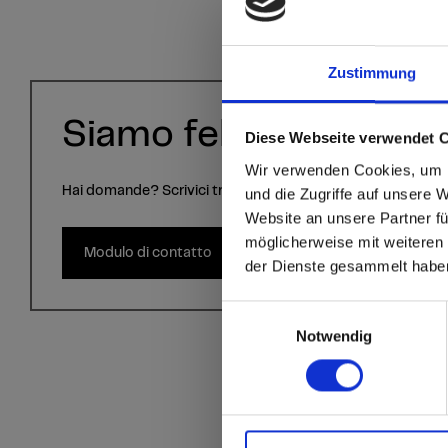
Zustimmung
Siamo felici di aiutarvi
Diese Webseite verwendet 
sr.modal is not close
Are you
Wir verwenden Cookies, um I
Hai domande? Scrivici tramite il modulo di contatto.
und die Zugriffe auf unsere 
Website an unsere Partner fü
Go to the Fundermax
möglicherweise mit weiteren
and the rest of the w
Modulo di contatto
der Dienste gesammelt habe
Click here to go
Einwilligungsauswahl
Notwendig