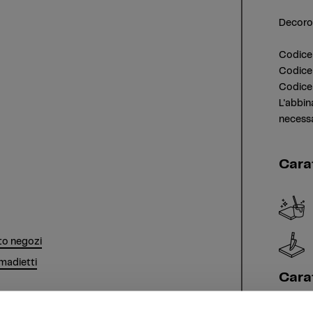
Decoro 
Codice
Codice 
Codice
L'abbin
necessa
Cara
o negozi
madietti
Carat