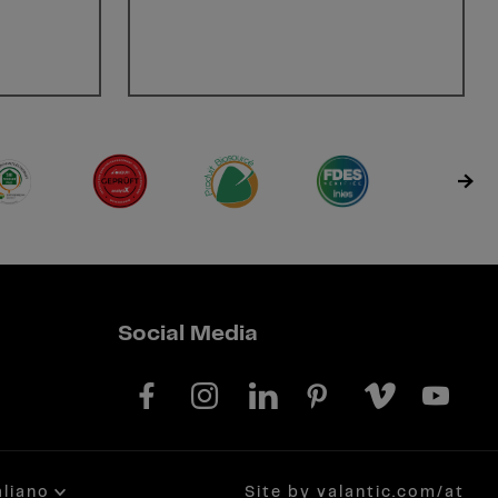
Social Media
aliano
Site by valantic.com/at