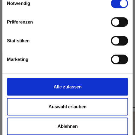
rest of the world!
Notwendig
Superficie
Igienico
permanentemente
chiusa
Click here to go to the Fundermax North America
Website
Taglio senza schegge,
Präferenzen
facile da incollare
Europe / Rest of the World
Statistiken
Marketing
Dimensioni, spessori e disponibilità
Alle zulassen
Questo potrebbe interessarti anche
Auswahl erlauben
Ablehnen