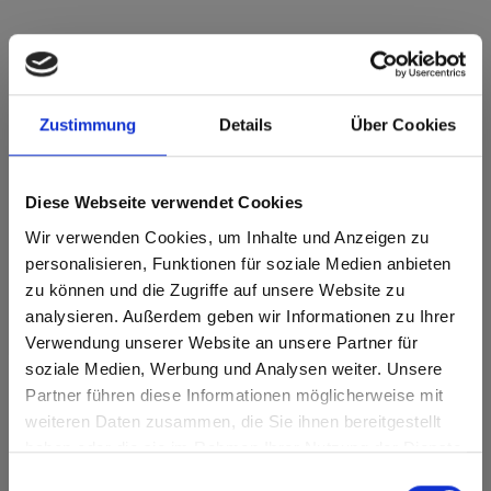
Star Favorit MDF Standard E05 3413
Zustimmung
Details
Über Cookies
Romazzino GA Grafica
Sviluppo del decoro in lunghezza. Articolo soggetto ad
ottimizzazione del taglio.
Diese Webseite verwendet Cookies
Wir verwenden Cookies, um Inhalte und Anzeigen zu
Caratteristiche del prodotto
personalisieren, Funktionen für soziale Medien anbieten
zu können und die Zugriffe auf unsere Website zu
Facile da pulire
Resistente agli urti
analysieren. Außerdem geben wir Informationen zu Ihrer
Verwendung unserer Website an unsere Partner für
Resistente ai graffi
Resistente ai solventi
soziale Medien, Werbung und Analysen weiter. Unsere
Partner führen diese Informationen möglicherweise mit
Caratteristiche della superficie
Are you based in the Stati Uniti?
sr.modal is not closeable
weiteren Daten zusammen, die Sie ihnen bereitgestellt
haben oder die sie im Rahmen Ihrer Nutzung der Dienste
Resistente al calore e
Go to the Fundermax North America website directly from
Durabile
al gelo
gesammelt haben.
here or discover what Fundermax offers in Europe and the
Einwilligungsauswahl