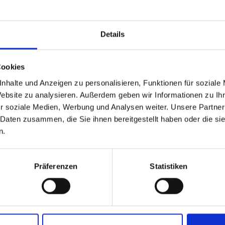
Details
!
Cookies
able
 based in the Stati Uniti
nhalte und Anzeigen zu personalisieren, Funktionen für soziale
Website zu analysieren. Außerdem geben wir Informationen zu I
r soziale Medien, Werbung und Analysen weiter. Unsere Partner
 North America website directly from here or discover what Funder
 Daten zusammen, die Sie ihnen bereitgestellt haben oder die s
orld!
n.
 to the Fundermax North America Website
Europe / Rest of the
Präferenzen
Statistiken