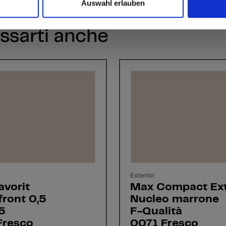
Auswahl erlauben
ssarti anche
Exterior
avorit
Max Compact Ext
ront 0,5
Nucleo marrone
5
F-Qualità
Fresco
0071 Fresco