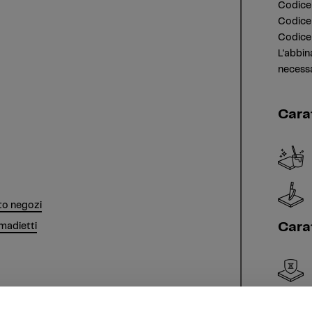
Codice
Codice 
Codice
L'abbin
necessa
Cara
o negozi
Carat
madietti