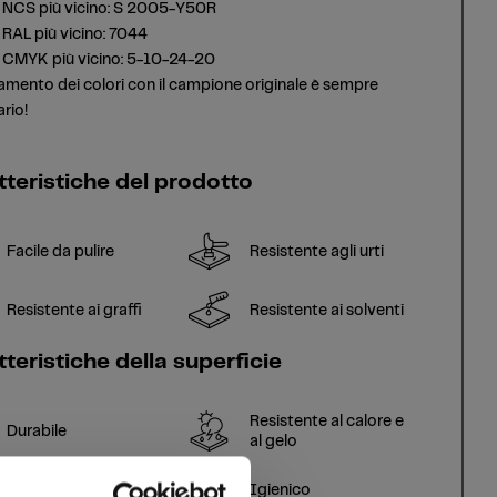
 NCS più vicino: S 2005-Y50R
RAL più vicino: 7044
 CMYK più vicino: 5-10-24-20
amento dei colori con il campione originale è sempre
rio!
tteristiche del prodotto
Facile da pulire
Resistente agli urti
Resistente ai graffi
Resistente ai solventi
teristiche della superficie
Resistente al calore e
Durabile
al gelo
Superficie
Igienico