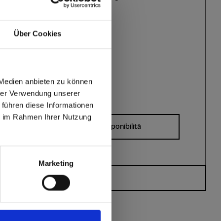
permanentemente
chiusa
Taglio senza
Über Cookies
schegge, facile da
incollare
?
 Medien anbieten zu können
hrer Verwendung unserer
 führen diese Informationen
max offers in Europe
ie im Rahmen Ihrer Nutzung
Dimensioni, spessori e disponibilità
 World
Marketing
Avete domande?