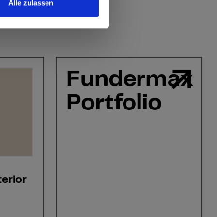
Alle zulassen
Fundermax
Portfolio
erior