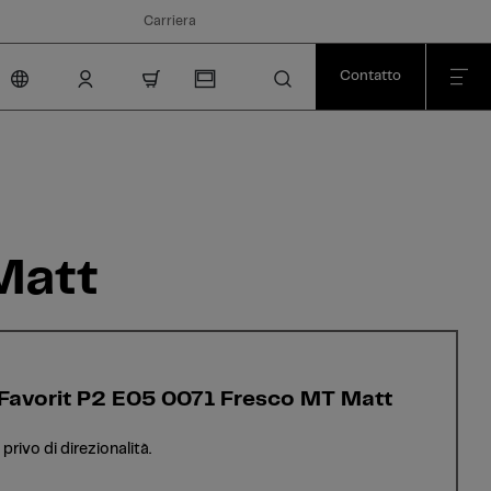
Carriera
Contatto
nav.cart.item.count
Matt
 Favorit P2 E05 0071 Fresco MT Matt
privo di direzionalità.