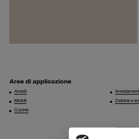
Aree di applicazione
Arredi
Arredament
Mobili
Cabine e ar
Cucine