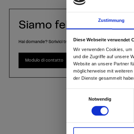
Zustimmung
Siamo felici di aiutarvi
Diese Webseite verwendet 
Hai domande? Scrivici tramite il modulo di contatto.
sr.modal is not close
Are you
Wir verwenden Cookies, um I
und die Zugriffe auf unsere 
Modulo di contatto
Website an unsere Partner fü
Go to the Fundermax
möglicherweise mit weiteren
and the rest of the w
der Dienste gesammelt habe
Click here to go
Einwilligungsauswahl
Notwendig