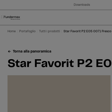
Table Of Content
Ricerca
Star Favorit P2 E05 0071 Fresco MT Matt
Aree di applicazione
Siamo felici di aiutarvi!
Questo potrebbe interessarti anche
Vai al contenuto principale
Vai all'indice
Vai al menu principale
Downloads
Home
Portafoglio
Tutti i prodotti
Star Favorit P2 E05 0071 Fresco
Torna alla panoramica
Star Favorit P2 E