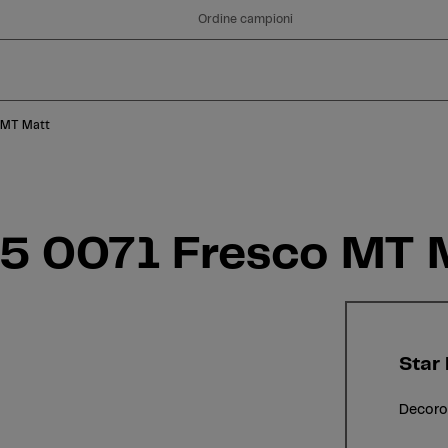
Ordine campioni
 MT Matt
05 0071 Fresco MT 
Star
Decoro 