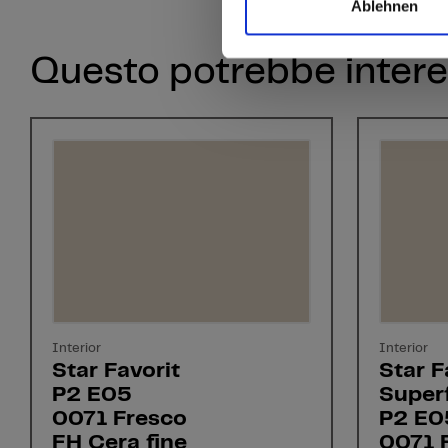
Ablehnen
Questo potrebbe intere
Interior
Interior
Star Favorit
Star F
P2 E05
Superf
0071 Fresco
P2 E0
FH Cera fine
0071 