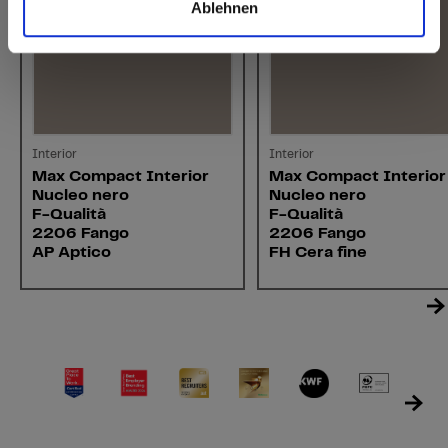
Ablehnen
Interior
Interior
Max Compact Interior
Max Compact Interior
Nucleo nero
Nucleo nero
F-Qualità
F-Qualità
2206 Fango
2206 Fango
AP Aptico
FH Cera fine