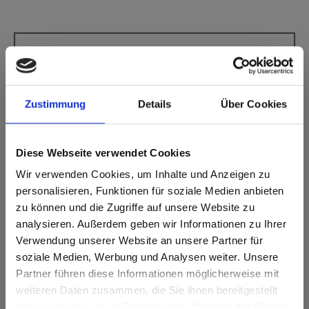
Star Favorit P2 E05 2206 Fango MT Matt
Decoro privo di direzionalità.
Zustimmung
Details
Über Cookies
Codice NCS più vicino: S 4005-Y50R
Codice RAL più vicino: -
Codice CMYK più vicino: 0-13-27-47
L'abbinamento dei colori con il campione originale è sempre
Diese Webseite verwendet Cookies
necessario!
Wir verwenden Cookies, um Inhalte und Anzeigen zu
personalisieren, Funktionen für soziale Medien anbieten
Caratteristiche del prodotto
zu können und die Zugriffe auf unsere Website zu
analysieren. Außerdem geben wir Informationen zu Ihrer
Verwendung unserer Website an unsere Partner für
Facile da pulire
Resistente agli urti
soziale Medien, Werbung und Analysen weiter. Unsere
Resistente ai graffi
Resistente ai solventi
Partner führen diese Informationen möglicherweise mit
Are you based in the Stati Uniti?
sr.modal is not closeable
weiteren Daten zusammen, die Sie ihnen bereitgestellt
Caratteristiche della superficie
haben oder die sie im Rahmen Ihrer Nutzung der Dienste
Go to the Fundermax North America website directly from