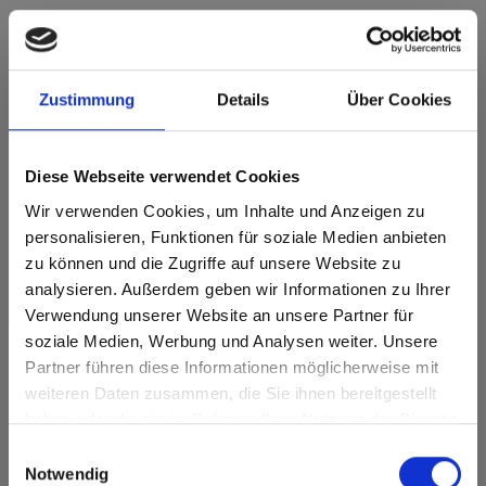
m.look Exterior A2 0847 Smoked Jazz Oak NT
Zustimmung
Details
Über Cookies
Sviluppo del decoro in lunghezza. Articolo soggetto ad
ottimizzazione del taglio.
Diese Webseite verwendet Cookies
Caratteristiche del prodotto
Wir verwenden Cookies, um Inhalte und Anzeigen zu
personalisieren, Funktionen für soziale Medien anbieten
Durabile
Facile da pulire
zu können und die Zugriffe auf unsere Website zu
analysieren. Außerdem geben wir Informationen zu Ihrer
Altamente resistente
Resistente agli urti
Verwendung unserer Website an unsere Partner für
alle intemperie
soziale Medien, Werbung und Analysen weiter. Unsere
Resistente ai graffi
Resistente ai solventi
Partner führen diese Informationen möglicherweise mit
Are you based in the Stati Uniti?
sr.modal is not closeable
weiteren Daten zusammen, die Sie ihnen bereitgestellt
Caratteristiche della superficie
haben oder die sie im Rahmen Ihrer Nutzung der Dienste
Go to the Fundermax North America website directly from
gesammelt haben.
here or discover what Fundermax offers in Europe and the
Einwilligungsauswahl
Resistenza alla luce
Doppio temprato
rest of the world!
ottimale
Notwendig