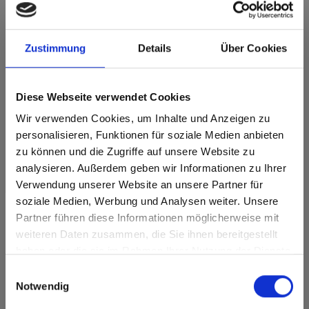
Zustimmung
Details
Über Cookies
m.look Interior A2 0179 Lunara Maple FH
Cera fine
Sviluppo del decoro in lunghezza. Articolo soggetto ad
Diese Webseite verwendet Cookies
ottimizzazione del taglio.
Wir verwenden Cookies, um Inhalte und Anzeigen zu
Caratteristiche del prodotto
personalisieren, Funktionen für soziale Medien anbieten
zu können und die Zugriffe auf unsere Website zu
analysieren. Außerdem geben wir Informationen zu Ihrer
Durabile
Facile da pulire
Verwendung unserer Website an unsere Partner für
soziale Medien, Werbung und Analysen weiter. Unsere
Resistente agli urti
Resistente ai graffi
Partner führen diese Informationen möglicherweise mit
Are you based in the Stati Uniti?
sr.modal is not closeable
weiteren Daten zusammen, die Sie ihnen bereitgestellt
Resistente ai solventi
haben oder die sie im Rahmen Ihrer Nutzung der Dienste
Go to the Fundermax North America website directly from
Caratteristiche della superficie
gesammelt haben.
here or discover what Fundermax offers in Europe and the
Einwilligungsauswahl
rest of the world!
Notwendig
Superficie
Igienico
permanentemente