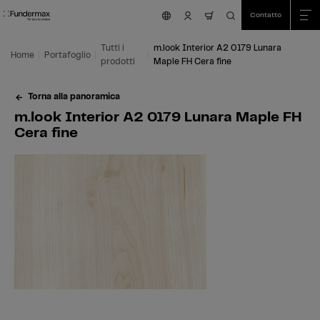
Table Of Content
Ricerca
m.look Interior A2 0179 Lunara Maple FH Cera fine
Aree di applicazione
Siamo felici di aiutarvi!
Questo potrebbe interessarti anche
Vai al contenuto principale
Vai all'indice
Vai al menu principale
Contatto
nav.cart.item.count
Tutti i
m.look Interior A2 0179 Lunara
Home
Portafoglio
prodotti
Maple FH Cera fine
Torna alla panoramica
m.look Interior A2 0179 Lunara Maple FH
Cera fine