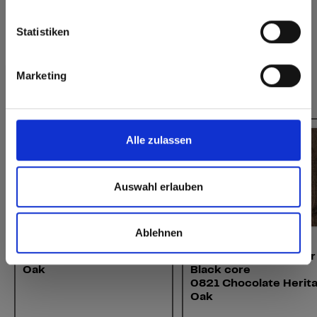
Europe / Rest of the World
Statistiken
Marketing
Dit zou u ook kunnen interesseren:
Alle zulassen
Auswahl erlauben
Ablehnen
Interior
Interior
0821 Chocolate Heritage
Max Compact Interior
Oak
Black core
0821 Chocolate Herit
Oak