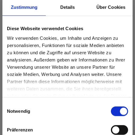
Zustimmung
Details
Über Cookies
Dit decor is richtinggebonden (in de lengterichting). Houd hier
rekening mee bij optimalisatie en het zagen.
Diese Webseite verwendet Cookies
Productkenmerken
Wir verwenden Cookies, um Inhalte und Anzeigen zu
Gemakkelijk schoon te
personalisieren, Funktionen für soziale Medien anbieten
Slagvast
maken
zu können und die Zugriffe auf unsere Website zu
analysieren. Außerdem geben wir Informationen zu Ihrer
Krasvast
Oplosmiddelbestendig
Verwendung unserer Website an unsere Partner für
Oppervlaktekenmerken
soziale Medien, Werbung und Analysen weiter. Unsere
Partner führen diese Informationen möglicherweise mit
Are you based in the Verenigde
sr.modal is not closeable
Hitte- en
weiteren Daten zusammen, die Sie ihnen bereitgestellt
Staten?
Duurzaam
vorstbestendig
haben oder die sie im Rahmen Ihrer Nutzung der Dienste
Go to the Fundermax North America website directly from
Duurzaam gesloten
gesammelt haben.
Hygiënisch
Einwilligungsauswahl
oppervlak
here or discover what Fundermax offers in Europe and the
Notwendig
rest of the world!
Splintervrij snijden,
eenvoudig te
verlijmen
Click here to go to the Fundermax North America
Präferenzen
Website