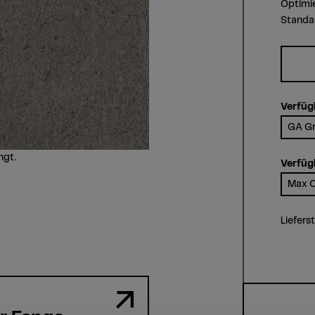
Optimi
Standar
Verfüg
GA Gr
ngt.
Verfüg
Max C
Liefers