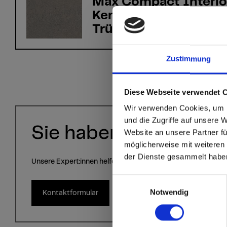
Max Compact Interio
Kern 0986 Andromed
Trüffel GA Grafica
Zustimmung
sr.modal is not close
Are you
Diese Webseite verwendet 
Wir verwenden Cookies, um I
Staate
und die Zugriffe auf unsere 
Sie haben Fragen?
Website an unsere Partner fü
möglicherweise mit weiteren
Go to the Fundermax
der Dienste gesammelt habe
and the rest of the w
Unsere Expert:innen helfen Ihnen gerne weiter!
Einwilligungsauswahl
Click here to go
Notwendig
Kontaktformular