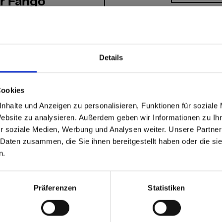
r Fango
a Stein
Details
able
 based in the Vereinigte
Cookies
nhalte und Anzeigen zu personalisieren, Funktionen für soziale
n?
Website zu analysieren. Außerdem geben wir Informationen zu I
r soziale Medien, Werbung und Analysen weiter. Unsere Partner
 Daten zusammen, die Sie ihnen bereitgestellt haben oder die s
 North America website directly from here or discover what Funder
n.
orld!
 to the Fundermax North America Website
Europe / Rest of the
Präferenzen
Statistiken