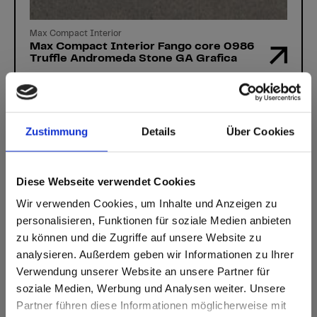
Max Compact Interior
Max Compact Interior Fango core 0986
Truffle Andromeda Stone GA Grafica
Zustimmung
Details
Über Cookies
You've got questions?
Diese Webseite verwendet Cookies
Our experts will be happy to help you!
Wir verwenden Cookies, um Inhalte und Anzeigen zu
personalisieren, Funktionen für soziale Medien anbieten
Contact form
zu können und die Zugriffe auf unsere Website zu
analysieren. Außerdem geben wir Informationen zu Ihrer
Verwendung unserer Website an unsere Partner für
soziale Medien, Werbung und Analysen weiter. Unsere
Partner führen diese Informationen möglicherweise mit
Are you based in the United States?
sr.modal is not closeable