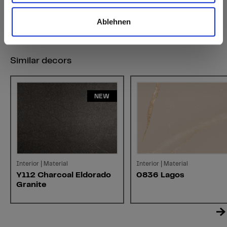
Ablehnen
Similar decors
NEW
Interior | Material
Interior | Material
Y112 Charcoal Eldorado
0836 Lagos
Granite