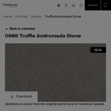
Table Of Content
Search
0986 Truffle Andromeda Stone
Order your free sample!
You've got questions?
Similar decors
Skip to main content
Skip to table of contents
Skip to main menu
Contact
nav.cart.item.count
Home
Portfolio
Decors
Truffle Andromeda Stone
Back to overview
0986 Truffle Andromeda Stone
NEW
Downloads
Variations in colour from the original patters are for technical reasons.