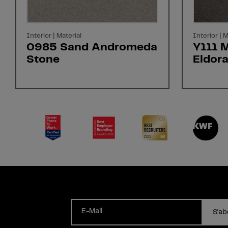
Interior | Material
Interior | M
0985 Sand Andromeda
Y111 
Stone
Eldor
E-Mail
S'ab