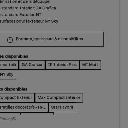
timisation et de la découpe.
 standard Interior: GA Grafica
 standard Exterior: NT
surfaces pour l’extérieur NY Sky
Formats, épaisseurs & disponibilités
es disponibles
n martelé
GA Grafica
IP Interior Plus
MT Matt
NY Sky
ts disponibles
ompact Exterior
Max Compact Interior
ratifiés décoratifs - HPL
Star Favorit
k Exterior
m.look Interior
ficher (6)