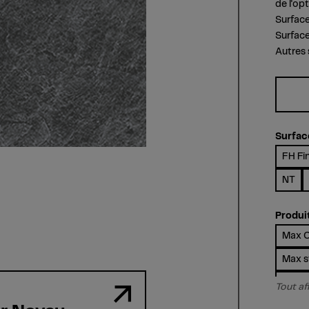
de l'op
Surface
Surface
Autres 
Surfac
FH Fi
NT
Produi
Max C
Max st
m.loo
Tout af