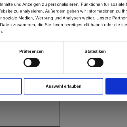
able
 based in the États-Uni
r Noyau
nhalte und Anzeigen zu personalisieren, Funktionen für soziale
7 Grey
Website zu analysieren. Außerdem geben wir Informationen zu I
Sky
r soziale Medien, Werbung und Analysen weiter. Unsere Partner
 North America website directly from here or discover what Funder
 Daten zusammen, die Sie ihnen bereitgestellt haben oder die s
orld!
n.
 to the Fundermax North America Website
Europe / Rest of the
Präferenzen
Statistiken
ons?
Auswahl erlauben