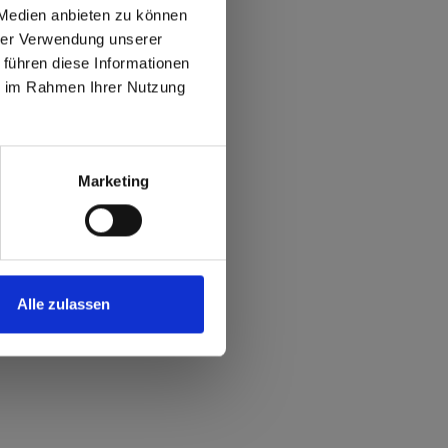
s?
 Medien anbieten zu können
hrer Verwendung unserer
 führen diese Informationen
max offers in Europe
ie im Rahmen Ihrer Nutzung
 World
Marketing
Alle zulassen