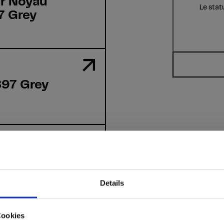
r Noyau
Le stat
7 Grey
897 Grey
ifs - HPL
rey
Grafica
Details
Cookies