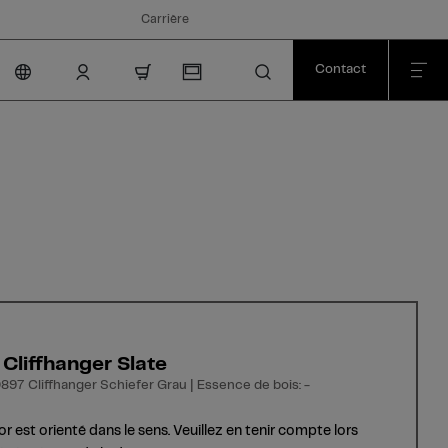
Carrière
Contact
nav.cart.item.count
 Cliffhanger Slate
897 Cliffhanger Schiefer Grau | Essence de bois: -
r est orienté dans le sens. Veuillez en tenir compte lors