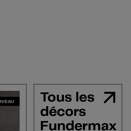
Tous les
UVEAU
décors
Fundermax