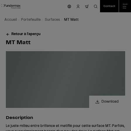
Table Of Content
Recherche
MT Matt
Description
Échantillons avec cette surface
Nous sommes là pour vous aider!
Caractéristiques
Autres surfaces
Aller au contenu principal
Aller au sommaire
Aller au menu principal
Contact
nav.cart.item.count
Accueil
Portefeuille
Surfaces
MT Matt
Retour à l'aperçu
MT Matt
Download
Description
Le juste milieu entre brillance et matifié pour cette surface MT. Parfois,