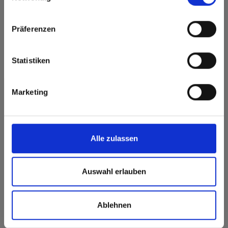
Salutation
Click here to go to the Fundermax North America
Website
Präferenzen
Société
*
Europe / Rest of the World
Statistiken
Prénom
*
Marketing
Nom
*
E-mail
*
Alle zulassen
Numéro de téléphone
*
Auswahl erlauben
Pays
*
Ablehnen
Adresse postale
*