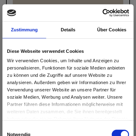
Zustimmung
Details
Über Cookies
Diese Webseite verwendet Cookies
Wir verwenden Cookies, um Inhalte und Anzeigen zu
Max stratifiés décoratifs - HPL
personalisieren, Funktionen für soziale Medien anbieten
Max stratifiés décoratifs - HPL Noyau marron
zu können und die Zugriffe auf unsere Website zu
0071 Fresco MT Matt
analysieren. Außerdem geben wir Informationen zu Ihrer
Verwendung unserer Website an unsere Partner für
soziale Medien, Werbung und Analysen weiter. Unsere
Partner führen diese Informationen möglicherweise mit
Are you based in the États-Unis?
sr.modal is not closeable
Nous sommes là pour vous aider!
weiteren Daten zusammen, die Sie ihnen bereitgestellt
haben oder die sie im Rahmen Ihrer Nutzung der Dienste
Go to the Fundermax North America website directly from
Vous avez des questions ? Écrivez-nous via le formulaire de contact.
gesammelt haben.
here or discover what Fundermax offers in Europe and the
Einwilligungsauswahl
rest of the world!
Notwendig