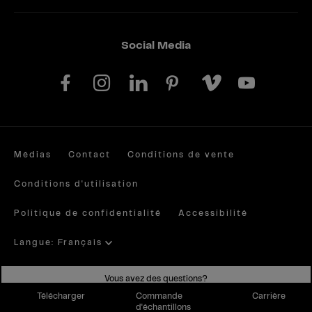
0682 Orange
2215 Orange Red
0599 Orca
0693 Orchid
3405 Oxford
0955 Dark Panorama Walnut
Social Media
0954 Light Panorama Walnut
0834 Paros
0768 Sparrow
0667 Passion
0074 Pastel Grey
2194 Pastel White
0794 Patina Bronze
0793 Patina Tin
4035 Pavia Walnut
0617 Petrol Green
2379 Pepper
0843 Midnight Plum
0419 Pinero Pine
0565 Polaris
Q001 Popcorn
4064 Portland Oak
0898 Porto Nero Slate
Médias
Contact
Conditions de vente
0027 Prado Agate Grey
0026 Prado Alu Grey
Conditions d'utilisation
4060 Quebec Elm
0901 Dark Rainbow Rosewood
0638 Ramos Oak
0663 Reseda Green
0833 Rezzato
Politique de confidentialité
Accessibilité
0813 Rocco Beech
3413 Romazzino
0067 Red
0873 Red Pepper
0318 Ruby Red
0871 Dark Saffron
Langue: Français
0528 Saloon
0066 Sand
0627 Hygienic Beige
0746 Hygienic Grey
0733 Hygienic White
Site by valantic.com/at
Vous avez des questions?
3426 Scandio
2370 Slate Green
2296 Snow White
Télécharger
Commande
Carrière
0875 Chocolate Brownie
0854 Chocolate Mauve
d'échantillons