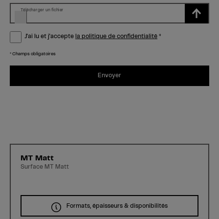
Télécharger un fichier
J'ai lu et j'accepte
la politique de confidentialité
*
* Champs obligatoires
Envoyer
MT Matt
Surface MT Matt
Formats, épaisseurs & disponibilités