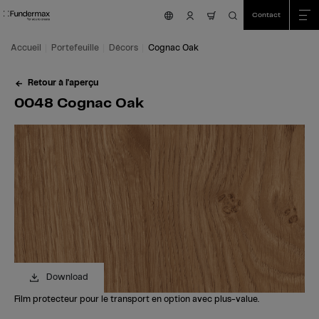
Table Of Content
Recherche
0048 Cognac Oak
Commandez votre échantillon gratuit!
Vous avez des questions?
Décors similaires
Aller au contenu principal
Aller au sommaire
Aller au menu principal
Contact
nav.cart.item.count
Accueil
Portefeuille
Décors
Cognac Oak
Retour à l'aperçu
0048 Cognac Oak
Download
Film protecteur pour le transport en option avec plus-value.