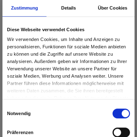
Zustimmung
Details
Über Cookies
Max stratifiés décoratifs - HPL
Max stratifiés décoratifs - HPL Noyau marron
Diese Webseite verwendet Cookies
0048 Cognac Oak NA Natura
Wir verwenden Cookies, um Inhalte und Anzeigen zu
personalisieren, Funktionen für soziale Medien anbieten
zu können und die Zugriffe auf unsere Website zu
analysieren. Außerdem geben wir Informationen zu Ihrer
Verwendung unserer Website an unsere Partner für
Vous avez des questions?
soziale Medien, Werbung und Analysen weiter. Unsere
Partner führen diese Informationen möglicherweise mit
Are you based in the États-Unis?
sr.modal is not closeable
Nos experts se feront un plaisir de vous aider!
weiteren Daten zusammen, die Sie ihnen bereitgestellt
haben oder die sie im Rahmen Ihrer Nutzung der Dienste
Go to the Fundermax North America website directly from
Formulaire de contact
gesammelt haben.
here or discover what Fundermax offers in Europe and the
Einwilligungsauswahl
rest of the world!
Notwendig
Click here to go to the Fundermax North America
Website
Präferenzen