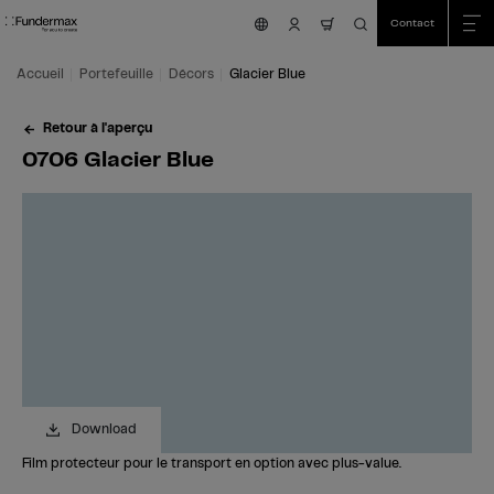
Table Of Content
Recherche
0706 Glacier Blue
Commandez votre échantillon gratuit!
Vous avez des questions?
Décors similaires
Aller au contenu principal
Aller au sommaire
Aller au menu principal
Contact
nav.cart.item.count
Accueil
Portefeuille
Décors
Glacier Blue
Retour à l'aperçu
0706 Glacier Blue
Download
Film protecteur pour le transport en option avec plus-value.