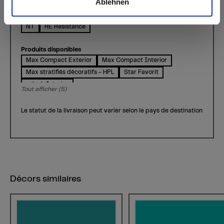
Ablehnen
Surfaces disponibles
FH Fin martelé
IP Interior Plus
MT Matt
NH Hexa
NT
RE Resistance
Produits disponibles
Max Compact Exterior
Max Compact Interior
Max stratifiés décoratifs - HPL
Star Favorit
m.look Interior
Tout afficher (5)
Le statut de la livraison peut varier selon le pays de destination
Décors similaires