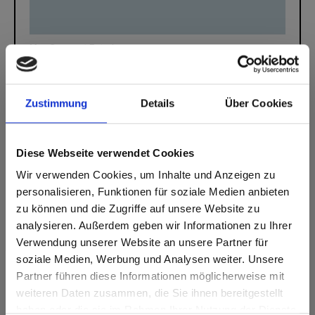
Max Compact Exterior
Max Compact Exterior Noyau marron Qualité
F 0706 Glacier Blue NT
Zustimmung
Details
Über Cookies
Diese Webseite verwendet Cookies
Vous avez des questions?
Wir verwenden Cookies, um Inhalte und Anzeigen zu
personalisieren, Funktionen für soziale Medien anbieten
Nos experts se feront un plaisir de vous aider!
zu können und die Zugriffe auf unsere Website zu
analysieren. Außerdem geben wir Informationen zu Ihrer
Formulaire de contact
Verwendung unserer Website an unsere Partner für
soziale Medien, Werbung und Analysen weiter. Unsere
Partner führen diese Informationen möglicherweise mit
Are you based in the États-Unis?
sr.modal is not closeable
weiteren Daten zusammen, die Sie ihnen bereitgestellt
haben oder die sie im Rahmen Ihrer Nutzung der Dienste
Go to the Fundermax North America website directly from