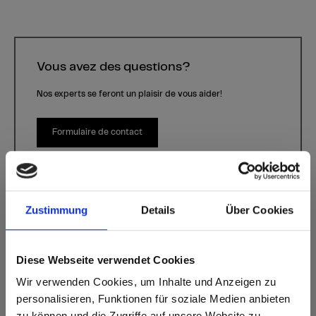
Vous avez des questions?
Nos experts se feront un plaisir de vous aider!
Formulaire de contact
Zustimmung
Details
Über Cookies
Diese Webseite verwendet Cookies
Wir verwenden Cookies, um Inhalte und Anzeigen zu
Grafix
personalisieren, Funktionen für soziale Medien anbieten
Décor P973 Grafix | Essence de bois: -
zu können und die Zugriffe auf unsere Website zu