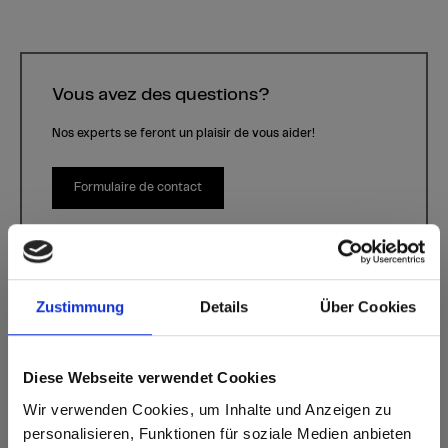
Vous avez des questions?
Nos experts se feront un plaisir de vous aider!
Formulaire de contact
Zustimmung
Details
Über Cookies
Diese Webseite verwendet Cookies
Greenery
Wir verwenden Cookies, um Inhalte und Anzeigen zu
Décor P947 Naturell | Essence de bois: -
personalisieren, Funktionen für soziale Medien anbieten