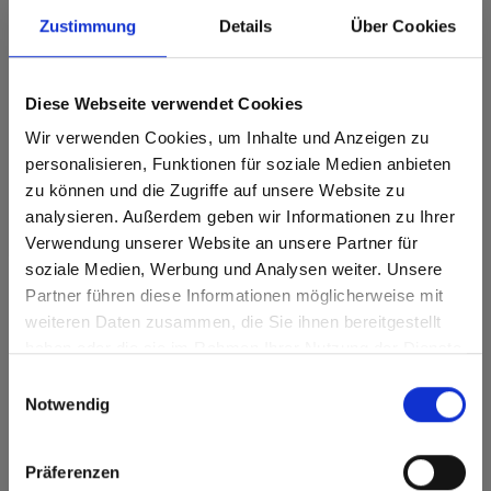
Zustimmung
Details
Über Cookies
Max Compact Exterior
Max Compact Exterior Noyau marron Qualité
Diese Webseite verwendet Cookies
F 0902 Black Stingray Limestone NT
Wir verwenden Cookies, um Inhalte und Anzeigen zu
personalisieren, Funktionen für soziale Medien anbieten
zu können und die Zugriffe auf unsere Website zu
analysieren. Außerdem geben wir Informationen zu Ihrer
Verwendung unserer Website an unsere Partner für
soziale Medien, Werbung und Analysen weiter. Unsere
Vous avez des questions?
Partner führen diese Informationen möglicherweise mit
Are you based in the États-Unis?
sr.modal is not closeable
Nos experts se feront un plaisir de vous aider!
weiteren Daten zusammen, die Sie ihnen bereitgestellt
haben oder die sie im Rahmen Ihrer Nutzung der Dienste
Go to the Fundermax North America website directly from
gesammelt haben.
here or discover what Fundermax offers in Europe and the
Formulaire de contact
Einwilligungsauswahl
rest of the world!
Notwendig
Click here to go to the Fundermax North America
Website
Präferenzen