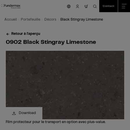
Table Of Content
Recherche
0902 Black Stingray Limestone
Commandez votre échantillon gratuit!
Vous avez des questions?
Décors similaires
Aller au contenu principal
Aller au sommaire
Aller au menu principal
Contact
nav.cart.item.count
Accueil
Portefeuille
Décors
Black Stingray Limestone
Retour à l'aperçu
0902 Black Stingray Limestone
Download
Film protecteur pour le transport en option avec plus-value.