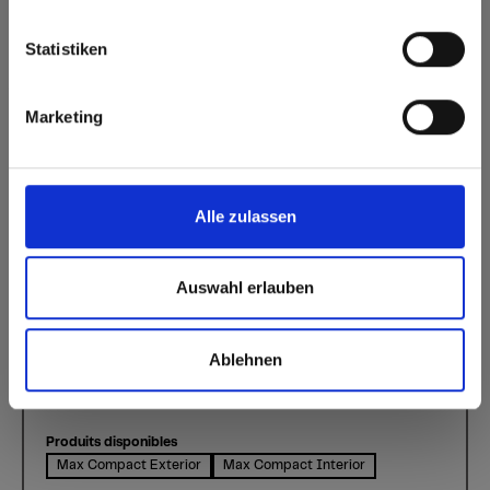
Europe / Rest of the World
Statistiken
Marketing
Black Stingray Limestone
Décor 0902 Stingray Kalkstein Schwarz | Essence de bois: -
Ce décor est orienté dans le sens. Veuillez en tenir compte lors
de l'optimisation et de la découpe.
Alle zulassen
Surface standard Exterior: NT
Autres surfaces pour l’extérieur NY Sky
Auswahl erlauben
Formats, épaisseurs & disponibilités
Ablehnen
Surfaces disponibles
IP Interior Plus
NT
NY Sky
Produits disponibles
Max Compact Exterior
Max Compact Interior