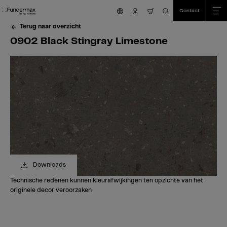
Table Of Content
Zoeken
0902 Black Stingray Limestone
Bestel uw gratis staal!
Heeft u vragen?
Vergelijkbare kleuren
sr.skip-to.main-content
sr.skip-to.table-of-contents
sr.skip-to.main-navigation
Contact
nav.cart.item.count
Terug naar overzicht
0902 Black Stingray Limestone
Downloads
Technische redenen kunnen kleurafwijkingen ten opzichte van het
originele decor veroorzaken