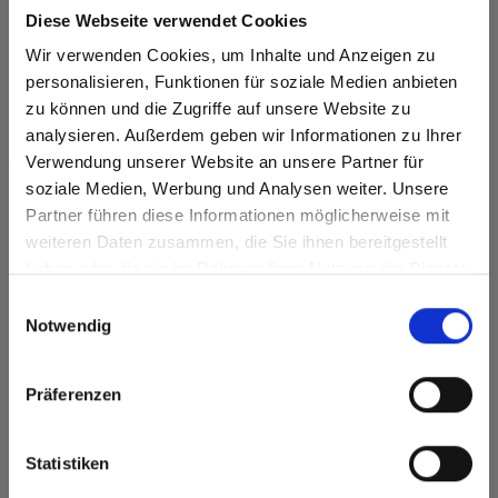
Diese Webseite verwendet Cookies
Max Compact Exterior
Max Compact Exterior 0902 Black Stingray
Wir verwenden Cookies, um Inhalte und Anzeigen zu
Limestone
personalisieren, Funktionen für soziale Medien anbieten
zu können und die Zugriffe auf unsere Website zu
analysieren. Außerdem geben wir Informationen zu Ihrer
Verwendung unserer Website an unsere Partner für
soziale Medien, Werbung und Analysen weiter. Unsere
Partner führen diese Informationen möglicherweise mit
Are you based in the Verenigde
sr.modal is not closeable
Heeft u vragen?
weiteren Daten zusammen, die Sie ihnen bereitgestellt
Staten?
haben oder die sie im Rahmen Ihrer Nutzung der Dienste
Onze experts helpen u graag verder!
Go to the Fundermax North America website directly from
gesammelt haben.
Einwilligungsauswahl
here or discover what Fundermax offers in Europe and the
Notwendig
rest of the world!
Contactformulier
Click here to go to the Fundermax North America
Präferenzen
Website
Europe / Rest of the World
Statistiken