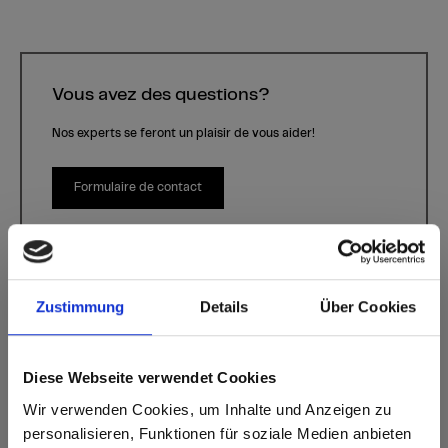
Vous avez des questions?
Nos experts se feront un plaisir de vous aider!
Formulaire de contact
Zustimmung
Details
Über Cookies
Diese Webseite verwendet Cookies
Utopia
Wir verwenden Cookies, um Inhalte und Anzeigen zu
Décor Q006 Utopia | Essence de bois: -
personalisieren, Funktionen für soziale Medien anbieten