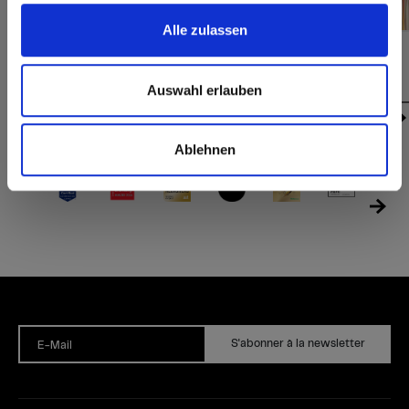
Alle zulassen
Exterior | Interior | Max Art
Exterior | Interior | Max Art
P946 Golden Wave
P931 Whoosh
Auswahl erlauben
Ablehnen
S'abonner à la newsletter
E-Mail