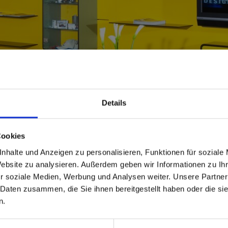
Details
Cookies
able
 based in the États-Uni
nhalte und Anzeigen zu personalisieren, Funktionen für soziale
Website zu analysieren. Außerdem geben wir Informationen zu I
r soziale Medien, Werbung und Analysen weiter. Unsere Partner
 North America website directly from here or discover what Funder
 Daten zusammen, die Sie ihnen bereitgestellt haben oder die s
orld!
n.
 to the Fundermax North America Website
Europe / Rest of the