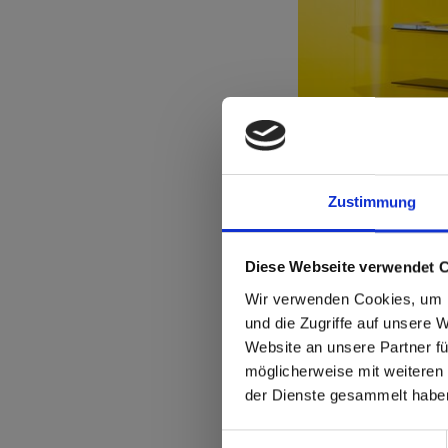
Zustimmung
Diese Webseite verwendet 
sr.modal is not close
Are you
Wir verwenden Cookies, um I
und die Zugriffe auf unsere 
Website an unsere Partner fü
Go to the Fundermax
möglicherweise mit weiteren
and the rest of the w
der Dienste gesammelt habe
Click here to go
Einwilligungsauswahl