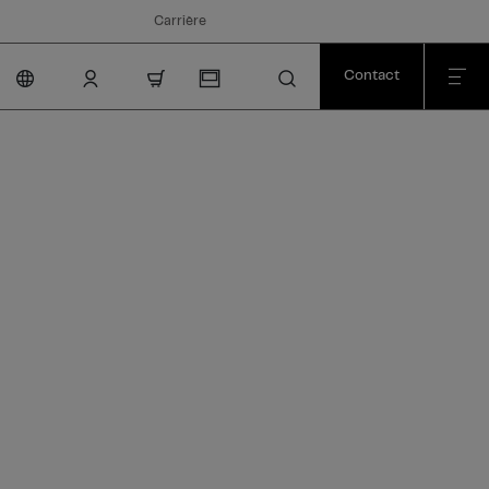
Carrière
Contact
nav.cart.item.count