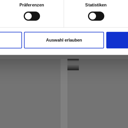
1
/
8
Präferenzen
Statistiken
Scuola
Auswahl erlauben
professionale
os
Embelgasse