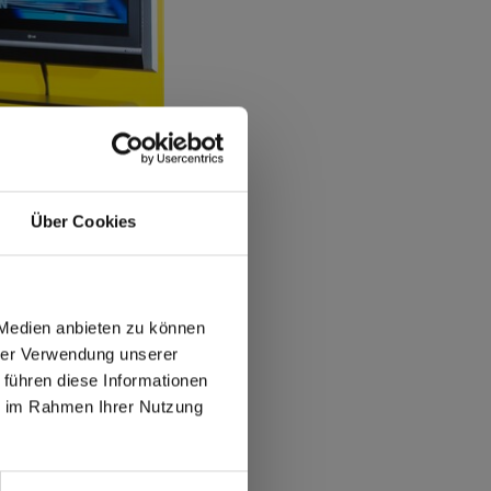
Über Cookies
s?
 Medien anbieten zu können
hrer Verwendung unserer
 führen diese Informationen
max offers in Europe
ie im Rahmen Ihrer Nutzung
 World