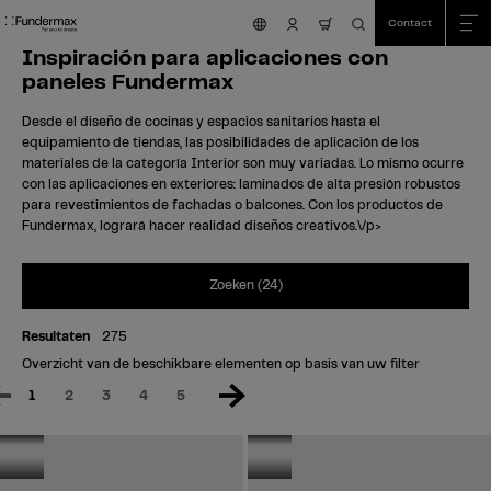
Table Of Content
Zoeken
Inspiración para aplicaciones con paneles Fundermax
sr.skip-to.main-content
sr.skip-to.table-of-contents
sr.skip-to.main-navigation
Contact
nav.cart.item.count
Inspiración para aplicaciones con
reference-grid-container.area-will-be-reloaded-after-input-changed
paneles Fundermax
Desde el diseño de cocinas y espacios sanitarios hasta el
equipamiento de tiendas, las posibilidades de aplicación de los
materiales de la categoría Interior son muy variadas. Lo mismo ocurre
con las aplicaciones en exteriores: laminados de alta presión robustos
para revestimientos de fachadas o balcones. Con los productos de
Fundermax, logrará hacer realidad diseños creativos.\/p>
Zoeken (24)
Resultaten
275
Interior
Oostenrijk
Exterior
Overzicht van de beschikbare elementen op basis van uw filter
Humanomed
Oostenrijk
1
2
3
4
5
Centrum
Kleuterschool
Althofen
Althofen