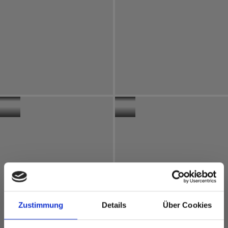
Interior
Duitsland
Interior
Frankrijk
Keuken
Dressing
Artego
Room
Limburgerhof
Zustimmung
Details
Über Cookies
Interior
Interior