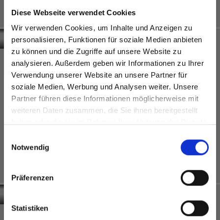
Zwitserland
Oostenrijk
Diese Webseite verwendet Cookies
Keuken,
Keuken
privé
Vienna
Wir verwenden Cookies, um Inhalte und Anzeigen zu
personalisieren, Funktionen für soziale Medien anbieten
zu können und die Zugriffe auf unsere Website zu
analysieren. Außerdem geben wir Informationen zu Ihrer
Verwendung unserer Website an unsere Partner für
soziale Medien, Werbung und Analysen weiter. Unsere
Partner führen diese Informationen möglicherweise mit
Are you based in the Verenigde
sr.modal is not closeable
weiteren Daten zusammen, die Sie ihnen bereitgestellt
Staten?
haben oder die sie im Rahmen Ihrer Nutzung der Dienste
Go to the Fundermax North America website directly from
Exterior
gesammelt haben.
Einwilligungsauswahl
here or discover what Fundermax offers in Europe and the
Oostenrijk
Notwendig
rest of the world!
Outdoormeubilair
en
buiteninrichting
Click here to go to the Fundermax North America
Interior
Präferenzen
HTL Weiz
Oostenrijk
Website
Europe / Rest of the World
Statistiken