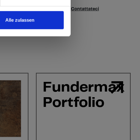
te domande sui nostri campioni?
Contattateci
Alle zulassen
Fundermax
Portfolio