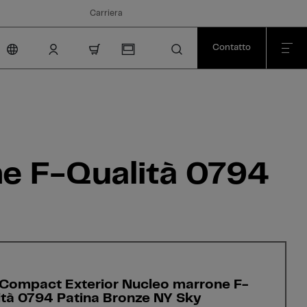
Carriera
Contatto
nav.cart.item.count
e F-Qualità 0794
Compact Exterior Nucleo marrone F-
ità 0794 Patina Bronze NY Sky