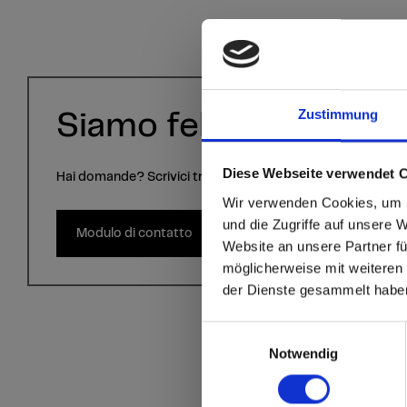
Zustimmung
Siamo felici di aiutarvi
Diese Webseite verwendet 
Hai domande? Scrivici tramite il modulo di contatto.
sr.modal is not close
Are you
Wir verwenden Cookies, um I
und die Zugriffe auf unsere 
Modulo di contatto
Website an unsere Partner fü
Go to the Fundermax
möglicherweise mit weiteren
and the rest of the w
der Dienste gesammelt habe
Click here to go
Einwilligungsauswahl
Notwendig