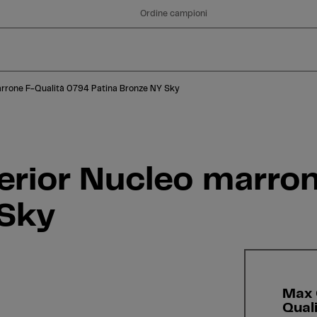
 Sky
Ordine campioni
rrone F-Qualità 0794 Patina Bronze NY Sky
rior Nucleo marron
 Sky
Max 
Qual