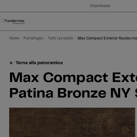
Table Of Content
Ricerca
Max Compact Exterior Nucleo marrone F-Qualità 0794 Patina Bronze NY
Aree di applicazione
Siamo felici di aiutarvi!
Questo potrebbe interessarti anche
Vai al contenuto principale
Vai all'indice
Vai al menu principale
Downloads
Home
Portafoglio
Tutti i prodotti
Max Compact Exterior Nucleo ma
Torna alla panoramica
Max Compact Exte
Patina Bronze NY