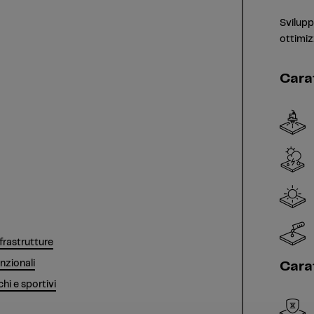
Svilupp
ottimiz
Cara
nfrastrutture
nzionali
Carat
i e sportivi