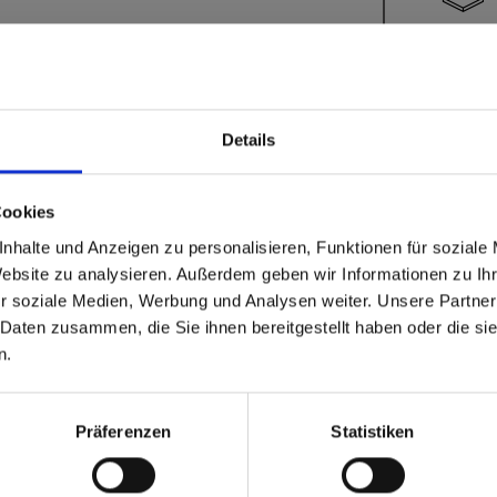
Details
!
Cookies
able
 based in the Stati Uniti
nhalte und Anzeigen zu personalisieren, Funktionen für soziale
Spessor
Website zu analysieren. Außerdem geben wir Informationen zu I
r soziale Medien, Werbung und Analysen weiter. Unsere Partner
 North America website directly from here or discover what Funder
 Daten zusammen, die Sie ihnen bereitgestellt haben oder die s
orld!
n.
 to the Fundermax North America Website
Europe / Rest of the
Präferenzen
Statistiken
Quantità