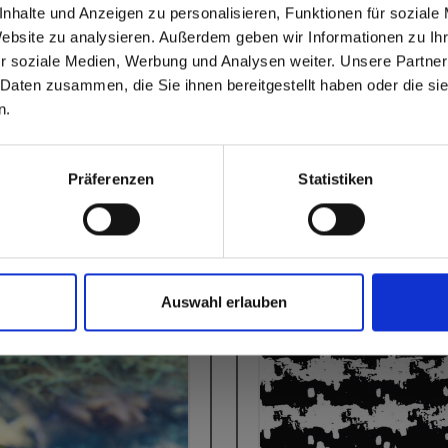
nhalte und Anzeigen zu personalisieren, Funktionen für soziale
?
Website zu analysieren. Außerdem geben wir Informationen zu I
r soziale Medien, Werbung und Analysen weiter. Unsere Partner
 Daten zusammen, die Sie ihnen bereitgestellt haben oder die s
 North America website directly from here or discover what Funder
n.
orld!
 to the Fundermax North America Website
Europe / Rest of the
Präferenzen
Statistiken
Auswahl erlauben