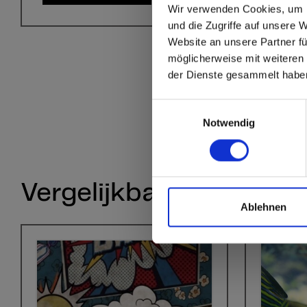
Wir verwenden Cookies, um I
Staten
und die Zugriffe auf unsere 
Website an unsere Partner fü
möglicherweise mit weiteren
Go to the Fundermax
der Dienste gesammelt habe
and the rest of the w
Einwilligungsauswahl
Click here to go
Notwendig
Vergelijkbare kleuren
Ablehnen