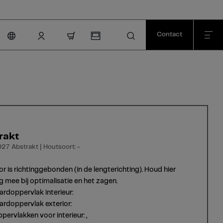
Contact
nav.cart.item.count
rakt
927 Abstrakt | Houtsoort: -
or is richtinggebonden (in de lengterichting). Houd hier
g mee bij optimalisatie en het zagen.
rdoppervlak interieur:
rdoppervlak exterior:
pervlakken voor interieur: ,