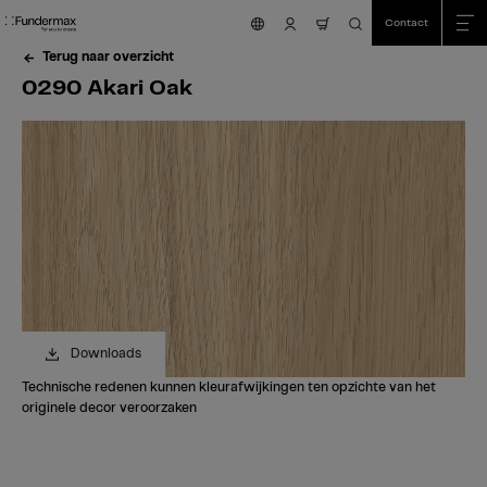
Table Of Content
Zoeken
0290 Akari Oak
Bestel uw gratis staal!
Heeft u vragen?
Vergelijkbare kleuren
sr.skip-to.main-content
sr.skip-to.table-of-contents
sr.skip-to.main-navigation
Contact
nav.cart.item.count
Terug naar overzicht
0290 Akari Oak
Downloads
Technische redenen kunnen kleurafwijkingen ten opzichte van het
originele decor veroorzaken