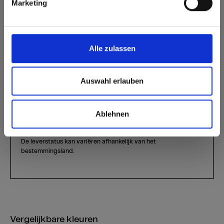
Marketing
Akari Oak
Kleur 0290 Akari Eiche | Houtsoort: Eiche
Dit decor is richtinggebonden (in de lengterichting). Houd hier
Alle zulassen
rekening mee bij optimalisatie en het zagen.
Standaardoppervlak interieur:
Beschikbare oppervlakken
Auswahl erlauben
Beschikbare producten
Max Compact Interior
Ablehnen
Max decorative laminates - HPL
De leverstatus kan variëren afhankelijk van het
bestemmingsland.
Vergelijkbare kleuren