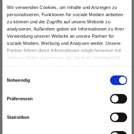
Max decorative laminates - HPL 0290 Akari
Oak
Wir verwenden Cookies, um Inhalte und Anzeigen zu
personalisieren, Funktionen für soziale Medien anbieten
zu können und die Zugriffe auf unsere Website zu
analysieren. Außerdem geben wir Informationen zu Ihrer
Verwendung unserer Website an unsere Partner für
soziale Medien, Werbung und Analysen weiter. Unsere
Heeft u vragen?
Partner führen diese Informationen möglicherweise mit
Are you based in the Verenigde
sr.modal is not closeable
weiteren Daten zusammen, die Sie ihnen bereitgestellt
Staten?
Onze experts helpen u graag verder!
haben oder die sie im Rahmen Ihrer Nutzung der Dienste
Go to the Fundermax North America website directly from
gesammelt haben.
Einwilligungsauswahl
here or discover what Fundermax offers in Europe and the
Contactformulier
Notwendig
rest of the world!
Click here to go to the Fundermax North America
Präferenzen
Website
Europe / Rest of the World
Statistiken