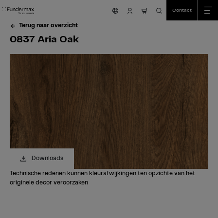
Table Of Content
Zoeken
0837 Aria Oak
Bestel uw gratis staal!
Heeft u vragen?
Vergelijkbare kleuren
sr.skip-to.main-content
sr.skip-to.table-of-contents
sr.skip-to.main-navigation
Contact
nav.cart.item.count
Terug naar overzicht
0837 Aria Oak
Downloads
Technische redenen kunnen kleurafwijkingen ten opzichte van het
originele decor veroorzaken