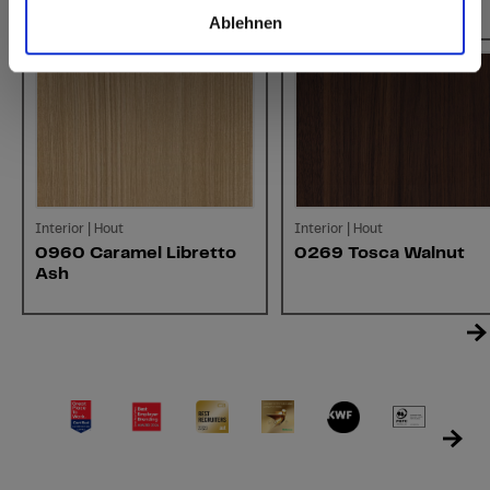
Vergelijkbare kleuren
Ablehnen
Interior | Hout
Interior | Hout
0960 Caramel Libretto
0269 Tosca Walnut
Ash