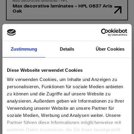
Max decorative laminates - HPL
Max decorative laminates - HPL 0837 Aria
Oak
Zustimmung
Details
Über Cookies
Heeft u vragen?
Onze experts helpen u graag verder!
Diese Webseite verwendet Cookies
Wir verwenden Cookies, um Inhalte und Anzeigen zu
Contactformulier
personalisieren, Funktionen für soziale Medien anbieten
zu können und die Zugriffe auf unsere Website zu
analysieren. Außerdem geben wir Informationen zu Ihrer
Verwendung unserer Website an unsere Partner für
soziale Medien, Werbung und Analysen weiter. Unsere
Partner führen diese Informationen möglicherweise mit
Are you based in the Verenigde
sr.modal is not closeable
weiteren Daten zusammen, die Sie ihnen bereitgestellt
Staten?