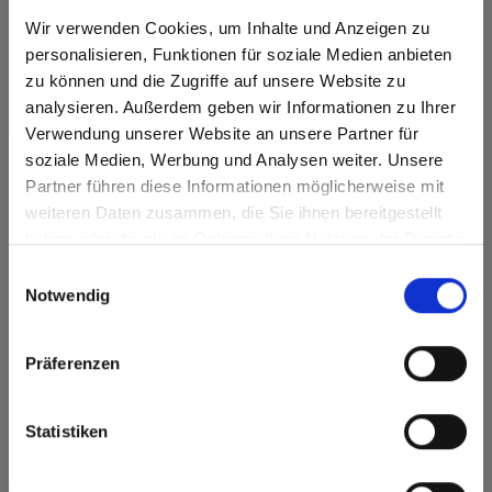
0175 Knot Fir
Wir verwenden Cookies, um Inhalte und Anzeigen zu
personalisieren, Funktionen für soziale Medien anbieten
zu können und die Zugriffe auf unsere Website zu
analysieren. Außerdem geben wir Informationen zu Ihrer
Verwendung unserer Website an unsere Partner für
soziale Medien, Werbung und Analysen weiter. Unsere
Heeft u vragen?
Partner führen diese Informationen möglicherweise mit
Are you based in the Verenigde
sr.modal is not closeable
Onze experts helpen u graag verder!
weiteren Daten zusammen, die Sie ihnen bereitgestellt
Staten?
haben oder die sie im Rahmen Ihrer Nutzung der Dienste
Go to the Fundermax North America website directly from
gesammelt haben.
Contactformulier
Einwilligungsauswahl
here or discover what Fundermax offers in Europe and the
Notwendig
rest of the world!
Click here to go to the Fundermax North America
Präferenzen
Website
Europe / Rest of the World
Statistiken