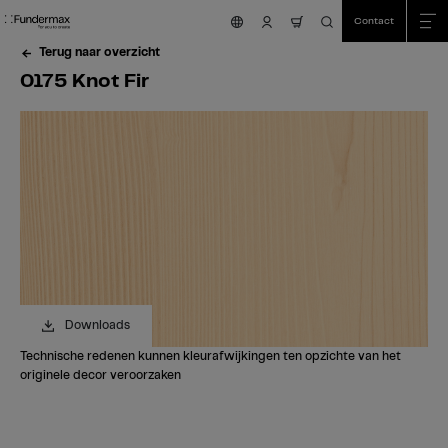
Table Of Content
Zoeken
0175 Knot Fir
Bestel uw gratis staal!
Heeft u vragen?
Vergelijkbare kleuren
sr.skip-to.main-content
sr.skip-to.table-of-contents
sr.skip-to.main-navigation
Contact
nav.cart.item.count
Terug naar overzicht
0175 Knot Fir
Downloads
Technische redenen kunnen kleurafwijkingen ten opzichte van het
originele decor veroorzaken