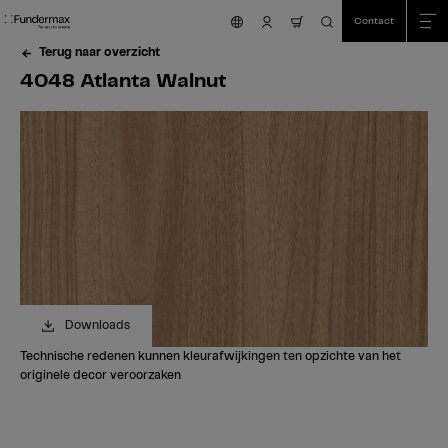
Table Of Content
Zoeken
4048 Atlanta Walnut
Bestel uw gratis staal!
Heeft u vragen?
Vergelijkbare kleuren
sr.skip-to.main-content
sr.skip-to.table-of-contents
sr.skip-to.main-navigation
Contact
nav.cart.item.count
Terug naar overzicht
4048 Atlanta Walnut
Downloads
Technische redenen kunnen kleurafwijkingen ten opzichte van het
originele decor veroorzaken