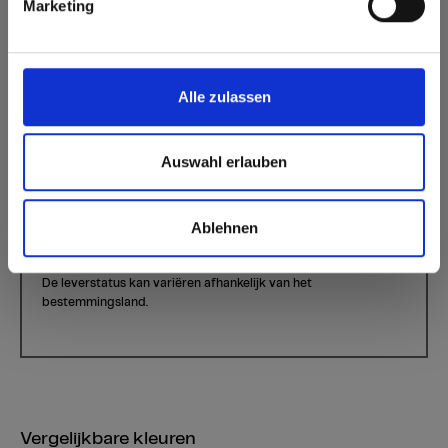
Marketing
Atlanta Walnut
Kleur 4048 Atlanta Nussbaum | Houtsoort: Nussbaum
Dit decor is richtinggebonden (in de lengterichting). Houd hier
Alle zulassen
rekening mee bij optimalisatie en het zagen.
Standaardoppervlak interieur:
Beschikbare oppervlakken
Auswahl erlauben
Beschikbare producten
Max Compact Interior
Ablehnen
Max decorative laminates - HPL
De leverstatus kan variëren afhankelijk van het
bestemmingsland.
Vergelijkbare kleuren