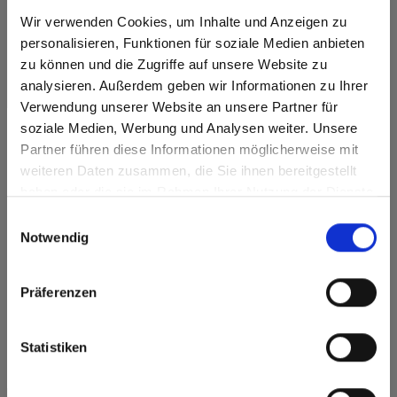
4048 Atlanta Walnut
Wir verwenden Cookies, um Inhalte und Anzeigen zu
personalisieren, Funktionen für soziale Medien anbieten
zu können und die Zugriffe auf unsere Website zu
analysieren. Außerdem geben wir Informationen zu Ihrer
Verwendung unserer Website an unsere Partner für
soziale Medien, Werbung und Analysen weiter. Unsere
Heeft u vragen?
Partner führen diese Informationen möglicherweise mit
Are you based in the Verenigde
sr.modal is not closeable
weiteren Daten zusammen, die Sie ihnen bereitgestellt
Staten?
Onze experts helpen u graag verder!
haben oder die sie im Rahmen Ihrer Nutzung der Dienste
Go to the Fundermax North America website directly from
gesammelt haben.
Einwilligungsauswahl
here or discover what Fundermax offers in Europe and the
Contactformulier
Notwendig
rest of the world!
Click here to go to the Fundermax North America
Präferenzen
Website
Europe / Rest of the World
Statistiken