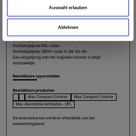
Burano
Auswahl erlauben
Kleur 0153 Burano | Houtsoort: -
Deze kleur is niet richtinggebonden.
Ablehnen
Standaardoppervlak interieur:
Kleuren
Dichtstbijzijnde NCS-code: S 6010-Y30R
Dichtstbijzijnde RAL-code: -
Dichtstbijzijnde CMYK-code: 0-28-42-56
Een vergelijking met het originele monster is altijd
noodzakelijk!
Beschikbare oppervlakken
Beschikbare producten
Max Compact Exterior
Max Compact Interior
Max decorative laminates - HPL
De leverstatus kan variëren afhankelijk van het
bestemmingsland.