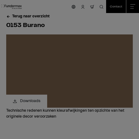
Table Of Content
Zoeken
0153 Burano
Bestel uw gratis staal!
Heeft u vragen?
Vergelijkbare kleuren
sr.skip-to.main-content
sr.skip-to.table-of-contents
sr.skip-to.main-navigation
Contact
nav.cart.item.count
Terug naar overzicht
0153 Burano
Downloads
Technische redenen kunnen kleurafwijkingen ten opzichte van het
originele decor veroorzaken