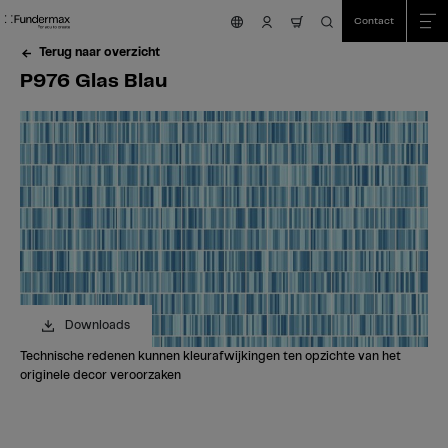
Table Of Content
Zoeken
P976 Glas Blau
Heeft u vragen?
Vergelijkbare kleuren
sr.skip-to.main-content
sr.skip-to.table-of-contents
sr.skip-to.main-navigation
Contact
nav.cart.item.count
Terug naar overzicht
P976 Glas Blau
Downloads
Technische redenen kunnen kleurafwijkingen ten opzichte van het
originele decor veroorzaken