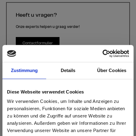
Heeft u vragen?
Onze experts helpen u graag verder!
Contactformulier
Zustimmung
Details
Über Cookies
Diese Webseite verwendet Cookies
Wir verwenden Cookies, um Inhalte und Anzeigen zu
personalisieren, Funktionen für soziale Medien anbieten
Glas Blau
Kleur P976 Glas Blau | Houtsoort: -
zu können und die Zugriffe auf unsere Website zu
analysieren. Außerdem geben wir Informationen zu Ihrer
Dit decor is richtinggebonden (in de lengterichting). Houd hier
Verwendung unserer Website an unsere Partner für
rekening mee bij optimalisatie en het zagen.