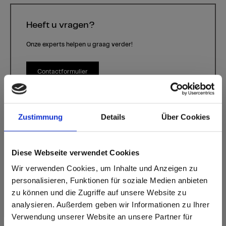
Heeft u vragen?
Onze experts helpen u graag verder!
Contactformulier
Zustimmung
Details
Über Cookies
Diese Webseite verwendet Cookies
Wir verwenden Cookies, um Inhalte und Anzeigen zu
personalisieren, Funktionen für soziale Medien anbieten
Knitter
Kleur P950 Knitter | Houtsoort: -
zu können und die Zugriffe auf unsere Website zu
analysieren. Außerdem geben wir Informationen zu Ihrer
Dit decor is richtinggebonden. Houd hier rekening mee bij het
Verwendung unserer Website an unsere Partner für
optimaliseren en snijden.