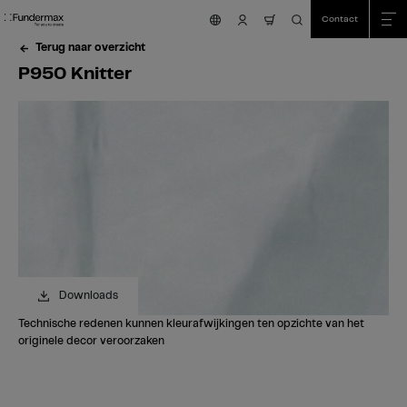
Table Of Content
Zoeken
P950 Knitter
Heeft u vragen?
Vergelijkbare kleuren
sr.skip-to.main-content
sr.skip-to.table-of-contents
sr.skip-to.main-navigation
Contact
nav.cart.item.count
Terug naar overzicht
P950 Knitter
Downloads
Technische redenen kunnen kleurafwijkingen ten opzichte van het
originele decor veroorzaken