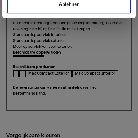
Ablehnen
Loft
Kleur 0426 Loft | Houtsoort: -
Dit decor is richtinggebonden (in de lengterichting). Houd hier
rekening mee bij optimalisatie en het zagen.
Standaardoppervlak interieur:
Standaardoppervlak exterior:
Meer oppervlakken voor exterior:
Beschikbare oppervlakken
Beschikbare producten
Max Compact Exterior
Max Compact Interior
De leverstatus kan variëren afhankelijk van het
bestemmingsland.
Vergelijkbare kleuren