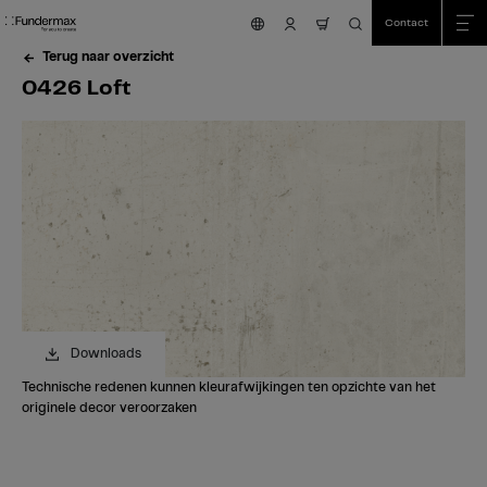
Table Of Content
Zoeken
0426 Loft
Bestel uw gratis staal!
Heeft u vragen?
Vergelijkbare kleuren
sr.skip-to.main-content
sr.skip-to.table-of-contents
sr.skip-to.main-navigation
Contact
nav.cart.item.count
Terug naar overzicht
0426 Loft
Downloads
Technische redenen kunnen kleurafwijkingen ten opzichte van het
originele decor veroorzaken