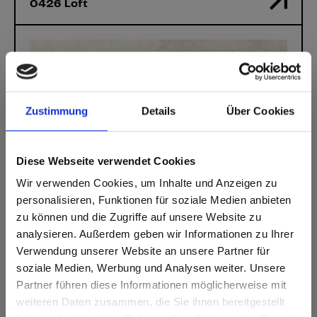
0426 Loft
Zustimmung
Details
Über Cookies
Diese Webseite verwendet Cookies
Wir verwenden Cookies, um Inhalte und Anzeigen zu
personalisieren, Funktionen für soziale Medien anbieten
zu können und die Zugriffe auf unsere Website zu
analysieren. Außerdem geben wir Informationen zu Ihrer
Verwendung unserer Website an unsere Partner für
soziale Medien, Werbung und Analysen weiter. Unsere
Partner führen diese Informationen möglicherweise mit
Are you based in the Verenigde
sr.modal is not closeable
weiteren Daten zusammen, die Sie ihnen bereitgestellt
Staten?
Max Compact Exterior