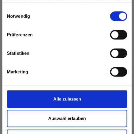
haben oder die sie im Rahmen Ihrer Nutzung der Dienste
Max Compact Exterior 0426 Loft
Go to the Fundermax North America website directly from
gesammelt haben.
Einwilligungsauswahl
here or discover what Fundermax offers in Europe and the
Notwendig
rest of the world!
Click here to go to the Fundermax North America
Präferenzen
Website
Heeft u vragen?
Europe / Rest of the World
Statistiken
Onze experts helpen u graag verder!
Marketing
Contactformulier
Alle zulassen
Auswahl erlauben