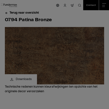
Table Of Content
Zoeken
0794 Patina Bronze
Bestel uw gratis staal!
Heeft u vragen?
Vergelijkbare kleuren
sr.skip-to.main-content
sr.skip-to.table-of-contents
sr.skip-to.main-navigation
Contact
nav.cart.item.count
Terug naar overzicht
0794 Patina Bronze
Downloads
Technische redenen kunnen kleurafwijkingen ten opzichte van het
originele decor veroorzaken