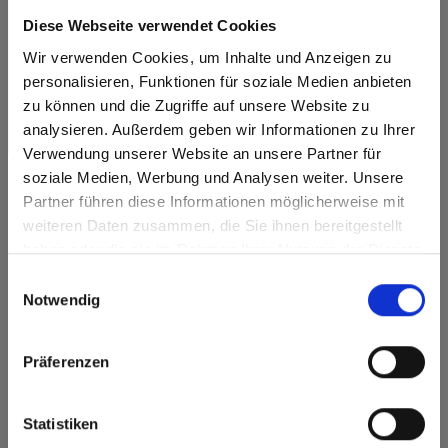
Diese Webseite verwendet Cookies
0794 Patina Bronze
Wir verwenden Cookies, um Inhalte und Anzeigen zu
personalisieren, Funktionen für soziale Medien anbieten
zu können und die Zugriffe auf unsere Website zu
analysieren. Außerdem geben wir Informationen zu Ihrer
Verwendung unserer Website an unsere Partner für
soziale Medien, Werbung und Analysen weiter. Unsere
Partner führen diese Informationen möglicherweise mit
Are you based in the Verenigde
sr.modal is not closeable
weiteren Daten zusammen, die Sie ihnen bereitgestellt
Staten?
haben oder die sie im Rahmen Ihrer Nutzung der Dienste
Go to the Fundermax North America website directly from
gesammelt haben.
Einwilligungsauswahl
here or discover what Fundermax offers in Europe and the
Notwendig
rest of the world!
Click here to go to the Fundermax North America
Präferenzen
Website
Europe / Rest of the World
Statistiken