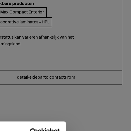
kbare producten
Max Compact Interior
ecorative laminates - HPL
rstatus kan variëren afhankelijk van het
mingsland.
detail-sidebar.to contactFrom