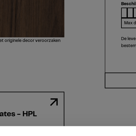
Beschi
Max d
De leve
et originele decor veroorzaken
bestem
ates - HPL