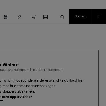
Contact
nav.cart.item.count
a Walnut
035 Pavia Nussbaum | Houtsoort: Nussbaum
or is richtinggebonden (in de lengterichting). Houd hier
g mee bij optimalisatie en het zagen.
rdoppervlak interieur:
kbare oppervlakken