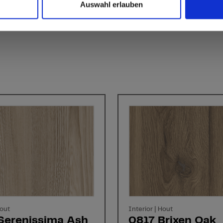
Auswahl erlauben
Hout
Interior | Hout
Serenissima Ash
0817 Brixen Oak