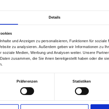
Details
able
 based in the Verenigde
Cookies
nhalte und Anzeigen zu personalisieren, Funktionen für soziale
?
Website zu analysieren. Außerdem geben wir Informationen zu I
r soziale Medien, Werbung und Analysen weiter. Unsere Partner
 Daten zusammen, die Sie ihnen bereitgestellt haben oder die s
 North America website directly from here or discover what Funder
n.
orld!
 to the Fundermax North America Website
Europe / Rest of the
Präferenzen
Statistiken