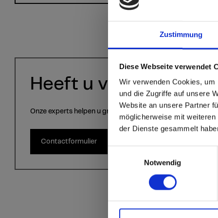
Zustimmung
sr.modal is not close
Are you
Diese Webseite verwendet 
Heeft u vragen?
Wir verwenden Cookies, um I
Staten
und die Zugriffe auf unsere 
Website an unsere Partner fü
Onze experts helpen u graag verder!
möglicherweise mit weiteren
Go to the Fundermax
der Dienste gesammelt habe
and the rest of the w
Contactformulier
Einwilligungsauswahl
Click here to go
Notwendig