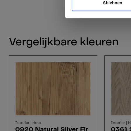
Ablehnen
Vergelijkbare kleuren
Interior | Hout
Interior | 
0920 Natural Silver Fir
0361 