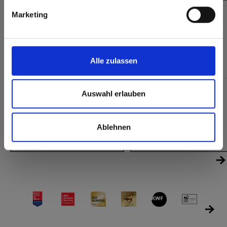
Marketing
Alle zulassen
Exterior | Interior | Uni
Interior | Uni
Auswahl erlauben
0733 Hygienic White
2194 Pastel White
NCS S 0804-Y30R
NCS S 0502-G50Y
Ablehnen
RAL 9001
RAL -
CMYK 2-6-20-0
CMYK 0-0-10-0