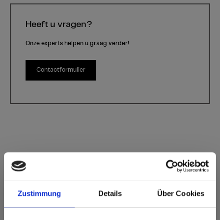
Heeft u vragen?
Onze experts helpen u graag verder!
Contactformulier
Perlmutt
Kleur 0772 Perlmutt | Houtsoort: -
Zustimmung
Details
Über Cookies
Deze kleur is niet richtinggebonden.
Standaardoppervlak exterior: