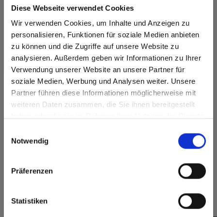
Kleuren
Diese Webseite verwendet Cookies
Dichtstbijzijnde NCS-code: S 0804-Y10R
Wir verwenden Cookies, um Inhalte und Anzeigen zu
Dichtstbijzijnde RAL-code: 1013
Dichtstbijzijnde CMYK-code: 1-4-16-0
personalisieren, Funktionen für soziale Medien anbieten
Een vergelijking met het originele monster is altijd
zu können und die Zugriffe auf unsere Website zu
noodzakelijk!
analysieren. Außerdem geben wir Informationen zu Ihrer
Verwendung unserer Website an unsere Partner für
Beschikbare oppervlakken
soziale Medien, Werbung und Analysen weiter. Unsere
Partner führen diese Informationen möglicherweise mit
Are you based in the Verenigde
sr.modal is not closeable
Beschikbare producten
weiteren Daten zusammen, die Sie ihnen bereitgestellt
Staten?
Max Compact Exterior
haben oder die sie im Rahmen Ihrer Nutzung der Dienste
Go to the Fundermax North America website directly from
gesammelt haben.
De leverstatus kan variëren afhankelijk van het
Einwilligungsauswahl
here or discover what Fundermax offers in Europe and the
bestemmingsland.
Notwendig
rest of the world!
Click here to go to the Fundermax North America
Präferenzen
Website
Europe / Rest of the World
Statistiken
Vergelijkbare kleuren