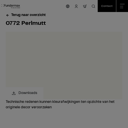
Table Of Content
Zoeken
0772 Perlmutt
Heeft u vragen?
Vergelijkbare kleuren
sr.skip-to.main-content
sr.skip-to.table-of-contents
sr.skip-to.main-navigation
Contact
nav.cart.item.count
Terug naar overzicht
0772 Perlmutt
Downloads
Technische redenen kunnen kleurafwijkingen ten opzichte van het
originele decor veroorzaken