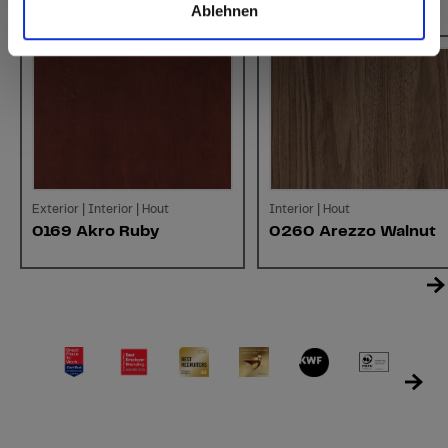
Vergelijkbare kleuren
Ablehnen
Exterior | Interior | Hout
Interior | Hout
0169 Akro Ruby
0260 Arezzo Walnut