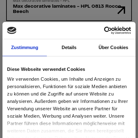
Max decorative laminates - HPL
Max decorative laminates - HPL 0813 Rocco
Beech
Zustimmung
Details
Über Cookies
Heeft u vragen?
Onze experts helpen u graag verder!
Diese Webseite verwendet Cookies
Wir verwenden Cookies, um Inhalte und Anzeigen zu
Contactformulier
personalisieren, Funktionen für soziale Medien anbieten
zu können und die Zugriffe auf unsere Website zu
analysieren. Außerdem geben wir Informationen zu Ihrer
Verwendung unserer Website an unsere Partner für
soziale Medien, Werbung und Analysen weiter. Unsere
Partner führen diese Informationen möglicherweise mit
Are you based in the Verenigde
sr.modal is not closeable
weiteren Daten zusammen, die Sie ihnen bereitgestellt
Staten?