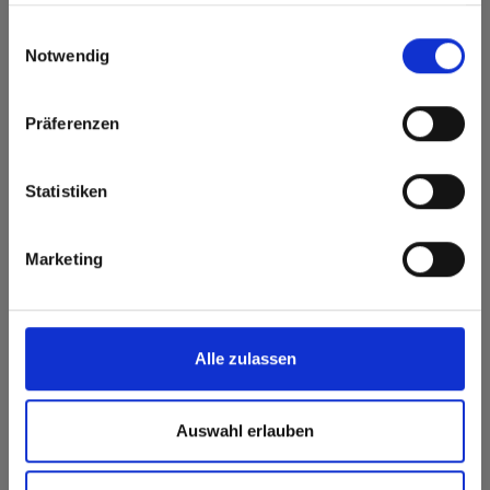
haben oder die sie im Rahmen Ihrer Nutzung der Dienste
Go to the Fundermax North America website directly from
gesammelt haben.
Einwilligungsauswahl
here or discover what Fundermax offers in Europe and the
Rocco Beech
Notwendig
rest of the world!
Kleur 0813 Rocco Buche | Houtsoort: Buche
Click here to go to the Fundermax North America
Dit decor is richtinggebonden (in de lengterichting). Houd hier
Präferenzen
Website
rekening mee bij optimalisatie en het zagen.
Standaardoppervlak interieur:
Europe / Rest of the World
Beschikbare oppervlakken
Statistiken
Beschikbare producten
Max Compact Interior
Marketing
Max decorative laminates - HPL
De leverstatus kan variëren afhankelijk van het
bestemmingsland.
Alle zulassen
Auswahl erlauben