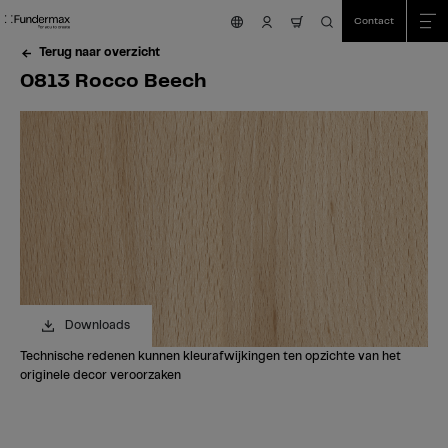
Table Of Content
Zoeken
0813 Rocco Beech
Bestel uw gratis staal!
Heeft u vragen?
Vergelijkbare kleuren
sr.skip-to.main-content
sr.skip-to.table-of-contents
sr.skip-to.main-navigation
Contact
nav.cart.item.count
Terug naar overzicht
0813 Rocco Beech
Downloads
Technische redenen kunnen kleurafwijkingen ten opzichte van het
originele decor veroorzaken