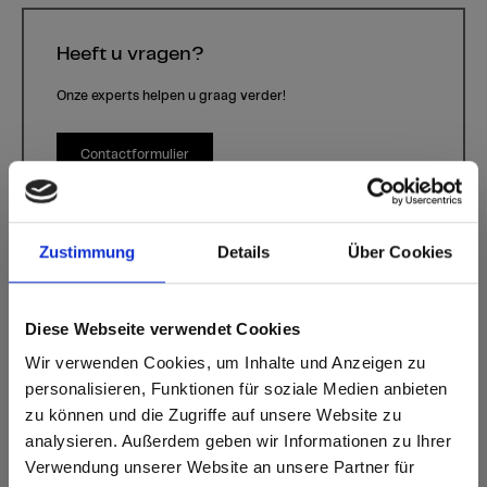
Heeft u vragen?
Onze experts helpen u graag verder!
Contactformulier
Zustimmung
Details
Über Cookies
Diese Webseite verwendet Cookies
Wir verwenden Cookies, um Inhalte und Anzeigen zu
personalisieren, Funktionen für soziale Medien anbieten
Schachmatt
Kleur P913 Schachmatt | Houtsoort: -
zu können und die Zugriffe auf unsere Website zu
analysieren. Außerdem geben wir Informationen zu Ihrer
Dit decor is richtinggebonden (dwars). Let hierop bij het
Verwendung unserer Website an unsere Partner für
optimaliseren en snijden.