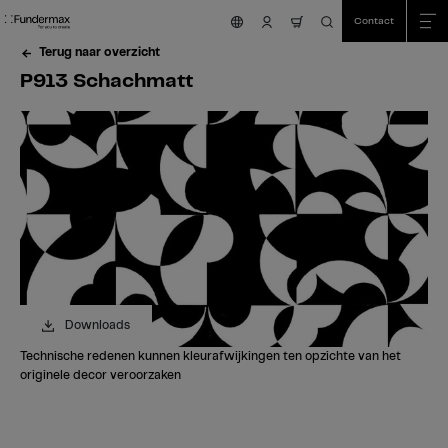
Table Of Content
Zoeken
P913 Schachmatt
Heeft u vragen?
Vergelijkbare kleuren
sr.skip-to.main-content
sr.skip-to.table-of-contents
sr.skip-to.main-navigation
Contact
nav.cart.item.count
Terug naar overzicht
P913 Schachmatt
Downloads
Technische redenen kunnen kleurafwijkingen ten opzichte van het
originele decor veroorzaken